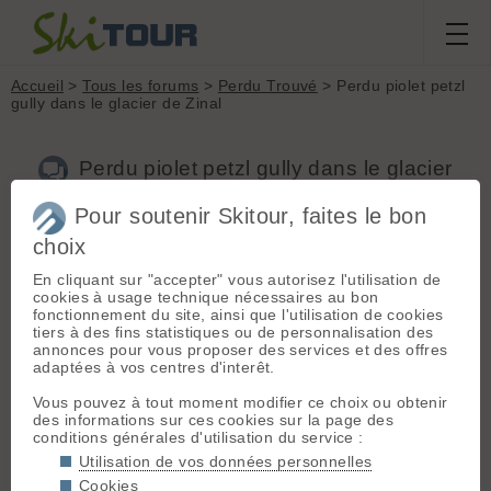
Accueil
>
Tous les forums
>
Perdu Trouvé
> Perdu piolet petzl
gully dans le glacier de Zinal
Perdu piolet petzl gully dans le glacier
de Zinal
Pour soutenir Skitour, faites le bon
choix
Nouveau sujet
Voir tous les sujets
Chercher
Archives
En cliquant sur "accepter" vous autorisez l'utilisation de
cookies à usage technique nécessaires au bon
N
natacha.goubaud
[
1
post] - Le 19/05/2025 21:54
fonctionnement du site, ainsi que l'utilisation de cookies
tiers à des fins statistiques ou de personnalisation des
Perdu le 19 mai dans la matinée, après la fin du glacier donc
annonces pour vous proposer des services et des offres
dans les cailloux ! 😭
adaptées à vos centres d'interêt.
Vous pouvez à tout moment modifier ce choix ou obtenir
des informations sur ces cookies sur la page des
Connectez-vous pour poster
conditions générales d'utilisation du service :
Utilisation de vos données personnelles
Cookies