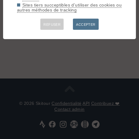
Connectez-vous pour poster
Sites tiers succeptibles d'utiliser des cookies ou
autres méthodes de tracking
REFUSER
ACCEPTER
© 2026 Skitour
Confidentialité
API
Contribuez ❤️
Contact admin