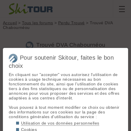
Accueil
>
Tous les forums
>
Perdu Trouvé
> Trouvé DVA
Chabournéou
Trouvé DVA Chabournéou
Pour soutenir Skitour, faites le bon
Nouveau sujet
Voir tous les sujets
Chercher
Archives
choix
P
PierrePATTIER
[
3
posts] - Le 05/05/2025 18:21
En cliquant sur "accepter" vous autorisez l'utilisation de
cookies à usage technique nécessaires au bon
Salut, salut, j'ai retrouvé un DVA à proximité du refuge de
fonctionnement du site, ainsi que l'utilisation de cookies
Chabournéou. Si c'est le vôtre, me contacter.
tiers à des fins statistiques ou de personnalisation des
annonces pour vous proposer des services et des offres
adaptées à vos centres d'interêt.
Tcho
Vous pouvez à tout moment modifier ce choix ou obtenir
Pierre
des informations sur ces cookies sur la page des
conditions générales d'utilisation du service :
Utilisation de vos données personnelles
Cookies