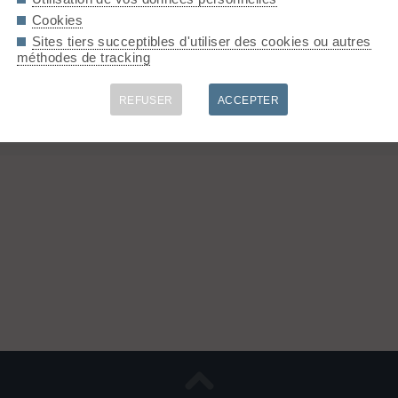
Cookies
Sites tiers succeptibles d'utiliser des cookies ou autres
 vent je suis parti la tête en bas..
méthodes de tracking
REFUSER
ACCEPTER