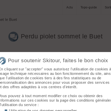
Actu
Topo-guide
Sort
et le Buet
Perdu piolet sommet le Buet
Pour soutenir Skitour, faites le bon choix
En cliquant sur "accepter" vous autorisez l'utilisation de cookies 
on au sommet du Buet. Est-ce que quelqu'un l'a récupéré ?
usage technique nécessaires au bon fonctionnement du site, ains
que l'utilisation de cookies tiers à des fins statistiques ou de
personnalisation des annonces pour vous proposer des services
et des offres adaptées à vos centres d'interêt.
Vous pouvez à tout moment modifier ce choix ou obtenir des
ieux de la laisser au café ou de le ramener...Je l'ai ramené sur Ge
informations sur ces cookies sur la page des conditions générale
d'utilisation du service :
Utilisation de vos données personnelles