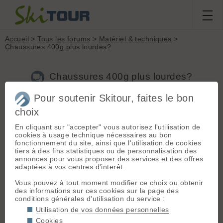
Accueil
>
Tous les forums
>
Matériel & techniques
>
Chaussures 400g plus lourdes?
Chaussures 400g plus lourdes?
Pour soutenir Skitour, faites le bon
Nouveau sujet
Voir tous les sujets
Chercher
Archives
choix
A
alfonsote
[
33
posts] - Le 10/03/2025 12:08
En cliquant sur "accepter" vous autorisez l'utilisation de
cookies à usage technique nécessaires au bon
Bonjour, je suis sur le point de passer à des chaussures 400
fonctionnement du site, ainsi que l'utilisation de cookies
grammes plus lourdes que celles actuelles qui pèsent environ
tiers à des fins statistiques ou de personnalisation des
2,3 kg.
annonces pour vous proposer des services et des offres
Pensez-vous que ces 400 grammes vont beaucoup me
adaptées à vos centres d'interêt.
pénaliser pour monter D+ 1500 m?
Je recherche des chaussures plus confortables et qui
Vous pouvez à tout moment modifier ce choix ou obtenir
descendent mieux, mais je n'aimerais pas m'éloigner de mes
des informations sur ces cookies sur la page des
collègues et l'âge n'est pas avec moi.
conditions générales d'utilisation du service :
Alfonso.
Utilisation de vos données personnelles
Cookies