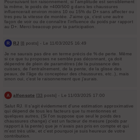
Poursuivant ton raisonnement, si l'amplitude est sensiblement
la même, le poids de +400/500 g dans les chaussures
influencerait environ moins 10 ou 15% du D+ sans affecter ou
tres peu la vitesse de montée. J'aime ça, c'est une autre
façon de voir ou de connaître l'influence du poids par rapport
au D+. Merci beacoup pour ta participation.
R
RJ
[
8
posts] - Le 11/03/2025 16:49
Je ne saurais pas dire en terme précis de % de perte. Même
si ce que tu proposes ne semble pas déconnant, ça doit
dépendre de plein de paramètres (de la puissance des
cuisses, de l'entraînement, de la pente, de la glisse des
peaux, de l'âge du concepteur des chaussures, etc..), mais
sinon oui, c'est le raisonnement que j'aurais.
A
alfonsote
[
33
posts] - Le 11/03/2025 17:00
Salut RJ. Il s'agit évidemment d'une estimation approximative
qui dépend de tous les facteurs que tu mentionnes et
quelques autres, (Si l'on suppose que seul le poids des
chaussures change) c'est un facteur de mesure (poids par
rapport à la pente) que je n'avais pas pris en compte et qui
m'est très utile, et c'est pourquoi je suis heureux de votre
contribution.