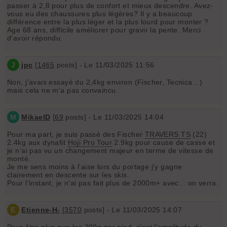
passer à 2,8 pour plus de confort et mieux descendre. Avez-
vous eu des chaussures plus légères? Il y a beaucoup
différence entre la plus léger et la plus lourd pour monter ?
Age 68 ans, difficile améliorer pour gravir la pente. Merci
d'avoir répondu.
J
jpc
[
1465
posts] - Le 11/03/2025 11:56
Non, j'avais essayé du 2,4kg environ (Fischer, Tecnica…)
mais cela ne m'a pas convaincu.
M
MikaelD
[
69
posts] - Le 11/03/2025 14:04
Pour ma part, je suis passé des Fischer
TRAVERS TS
(22)
2.4kg aux dynafit
Hoji Pro Tour
2.9kg pour cause de casse et
je n'ai pas vu un changement majeur en terme de vitesse de
monté.
Je me sens moins à l'aise lors du portage j'y gagne
clairement en descente sur les skis.
Pour l'instant, je n'ai pas fait plus de 2000m+ avec... on verra.
E
Etienne-H-
[
3570
posts] - Le 11/03/2025 14:07
Peur être plus que les 200g par pied, c'est l'amplitude du