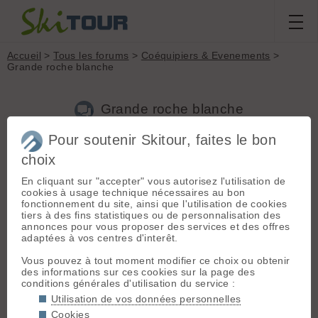
Accueil
>
Tous les forums
>
Coéquipiers & Evenements
>
Grande roche blanche
Grande roche blanche
Pour soutenir Skitour, faites le bon
Nouveau sujet
Voir tous les sujets
Chercher
Archives
choix
A
Avent
[
3
posts] - Le 07/03/2025 22:34
En cliquant sur "accepter" vous autorisez l'utilisation de
cookies à usage technique nécessaires au bon
Bonjour,
fonctionnement du site, ainsi que l'utilisation de cookies
je recherche un/e coequipier/e pour aller à la grande roche
tiers à des fins statistiques ou de personnalisation des
blanche en Belledonne depuis val pelouse ce dimanche 08.
annonces pour vous proposer des services et des offres
J'ai une expérience de "débutant" à ski de rando et j'aimerai
adaptées à vos centres d'interêt.
être accompagné pour aller dans des pentes au dessus de
35°, ce qui est le cas pour la grande roche blanche avec 2
Vous pouvez à tout moment modifier ce choix ou obtenir
courts passages au dessus de 35°. Je dois faire du 500m/h à
des informations sur ces cookies sur la page des
la montée, mais l'idée serait de s'adapter. J'envisage un
conditions générales d'utilisation du service :
départ "tôt", vers 8h sur les skis. Je souhaite passer un bon
Utilisation de vos données personnelles
moment en observant ce beau coin de montagne tout en
Cookies
améliorant ma sécurité. Vous pouvez m'appeler au