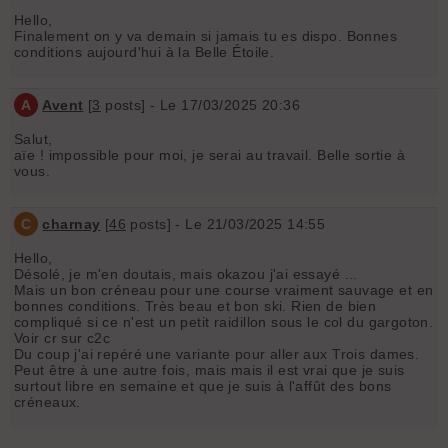
Hello,
Finalement on y va demain si jamais tu es dispo. Bonnes
conditions aujourd'hui à la Belle Étoile.
A
Avent
[
3
posts] - Le 17/03/2025 20:36
Salut,
aïe ! impossible pour moi, je serai au travail. Belle sortie à
vous.
C
charnay
[
46
posts] - Le 21/03/2025 14:55
Hello,
Désolé, je m'en doutais, mais okazou j'ai essayé ...
Mais un bon créneau pour une course vraiment sauvage et en
bonnes conditions. Très beau et bon ski. Rien de bien
compliqué si ce n'est un petit raidillon sous le col du gargoton.
Voir cr sur c2c
Du coup j'ai repéré une variante pour aller aux Trois dames.
Peut être à une autre fois, mais mais il est vrai que je suis
surtout libre en semaine et que je suis à l'affût des bons
créneaux.