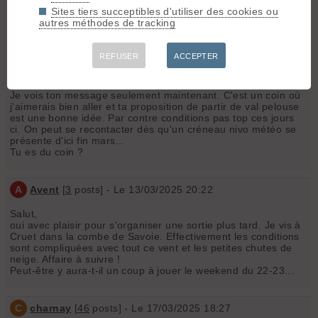
0689646914 si vous êtes intéressés.
Sites tiers succeptibles d'utiliser des cookies ou
autres méthodes de tracking
C
charnay
[
46
posts] - Le 12/03/2025 09:05
REFUSER
ACCEPTER
Hello,
Je vois ton message seulement maintenant. C'est un coin où
j'aimerais bien aller et ta proposition de partir de val pelouse
est une bonne idée. Par contre conditions pas top ces jours
ci. On peut se recontacter dès qu'un créneau nivo météo se
présente d'ici fin mars...
Tu es du coin ?
A
Avent
[
3
posts] - Le 13/03/2025 20:22
Salut,
oui avec plaisir pour s'organiser une sortie plus tard. Je vis à
Cruet dans la combe de Savoie. Effectivement les conditions
sont compliquées avec tout ce vent et les petites chutes de
neige. Affaire à suivre !
Peut-être y aura-t-il un coup à jouer le weekend du 22-23...
C
charnay
[
46
posts] - Le 17/03/2025 18:27