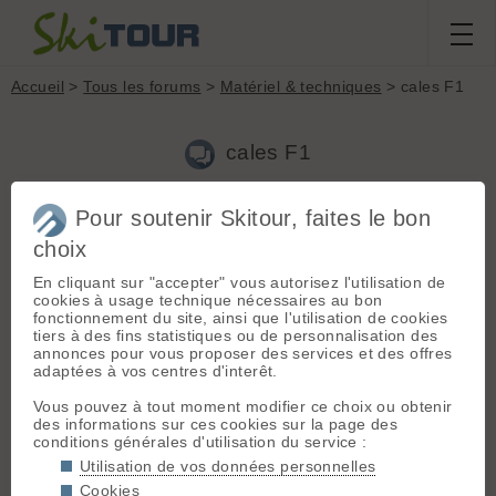
Accueil
>
Tous les forums
>
Matériel & techniques
> cales F1
cales F1
Pour soutenir Skitour, faites le bon
Nouveau sujet
Voir tous les sujets
Chercher
Archives
choix
J
jean-louis.girard
[
2
posts] - Le 20/02/2025 09:20
En cliquant sur "accepter" vous autorisez l'utilisation de
Bonjour, je cherche une paire des cales en plastique noir à
cookies à usage technique nécessaires au bon
insérer sous les chaussures F1 Scarpa.
fonctionnement du site, ainsi que l'utilisation de cookies
tiers à des fins statistiques ou de personnalisation des
annonces pour vous proposer des services et des offres
adaptées à vos centres d'interêt.
D
Duc
[
5
posts] - Le 20/02/2025 11:40
Vous pouvez à tout moment modifier ce choix ou obtenir
Bonjour,
des informations sur ces cookies sur la page des
J'avais des
Scarpa F1
. J'ai vite arrêté d'utiliser cette cale.
conditions générales d'utilisation du service :
Trop de manip et risque de la perdre.
Utilisation de vos données personnelles
J'ai simplement collé (colle époxy) sur les skis une petite cale
en bois contreplaqué marine (protégée avec du vernis
Cookies