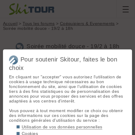
Accueil
>
Tous les forums
>
Coéquipiers & Evenements
>
Soirée mobilité douce - 19/2 à 18h
Soirée mobilité douce - 19/2 à 18h
Pour soutenir Skitour, faites le bon
Nouveau sujet
Voir tous les sujets
Chercher
Archives
choix
N
NicoG
[
122
posts] - Le 19/02/2025 09:45
En cliquant sur "accepter" vous autorisez l'utilisation de
cookies à usage technique nécessaires au bon
Bonjour,
fonctionnement du site, ainsi que l'utilisation de cookies
tiers à des fins statistiques ou de personnalisation des
Les équipes jeunes alpinistes FFCAM38 organisent une nuit
annonces pour vous proposer des services et des offres
de la mobilité douce, avec une première partie axée sur le
adaptées à vos centres d'interêt.
voyage au long cours, et une deuxième partie centrée sur les
sorties locales autour de Grenoble.
Vous pouvez à tout moment modifier ce choix ou obtenir
L’événement physique a été très rapidement rempli mais avec
des informations sur ces cookies sur la page des
la complicité de Yoan de la chaine YT « montagnons » nous
conditions générales d'utilisation du service :
vous proposons un « live » à l’adresse
Utilisation de vos données personnelles
youtube.com/live/6ocg3P8mbh8
Cookies