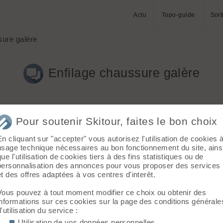
Actu
Topo-guide
Sort
sure galère
Enfilage chaussure galère
Pour soutenir Skitour, faites le bon choix
En cliquant sur "accepter" vous autorisez l'utilisation de cookies 
usage technique nécessaires au bon fonctionnement du site, ains
que l'utilisation de cookies tiers à des fins statistiques ou de
ree XT3 tour 130, et je n'ai jamais galérer comme ça pour les enf
personnalisation des annonces pour vous proposer des services
e chaussure rigide avant, mais la c'est juste l'enfer.. Une fois d
et des offres adaptées à vos centres d'interêt.
s possible...
similaire??
Vous pouvez à tout moment modifier ce choix ou obtenir des
informations sur ces cookies sur la page des conditions générale
d'utilisation du service :
Utilisation de vos données personnelles