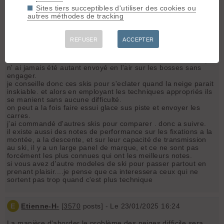
j'ai pris 10 cm en dessous de ma taille.
Sites tiers succeptibles d'utiliser des cookies ou
je n'ai jamais autant pris mon pied, je les ai testé dans
autres méthodes de tracking
beaucoup de hors piste de chamrousse sous les lignes de
telesieges, ski entre les pins , sur piste, sur toutes les qualités
de neige, j'ai eu l'impression de rider sans effort en restant
REFUSER
ACCEPTER
sur une technique minimaliste , ils pardonnent beaucoup
d'erreurs et permettent d'engager les virages en pente raide
sans se faire peur. les skis restent parallèles sans effort et je
n' ai jamais été autant envoyé en l'air sur les bosses sans
engager.
je conseille donc ces skis pour s'eclater quand la neige parait
inskiable. et alors en employant les techniques appropriés ils
se manient sans aucune difficulté.
on peut a la fois faire essui glace sus piste et envoyer les
carres.
j'ai commandé d'autres skis pour comparer . donc a suivre.
il existe aussi des notes de performance sur les fixations a la
montée, a la descente, et sur leur capacité de transmission
au ski, il y a un large panel de marque, et ce ne sont pas
forcément les plus connues qui ont les meilleurs notes.
si vous avez d'autre modeles de ski pour passer partout en
prenant plaisir....je pense que ca interessera ceux qui ne
sortent pas trop quand c'est plus technique
E
Etienne-H-
[
3570
posts] - Le 23/01/2025 16:24
La manière d'aborder le problème des neiges difficile sera