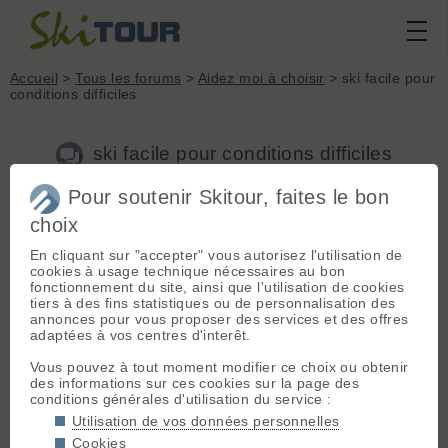
Accueil
>
Tous les forums
>
Aidez moi à choisir
> ski facile pour
conditions difficiles
ski facile pour conditions difficiles
Pour soutenir Skitour, faites le bon
Nouveau sujet
Voir tous les sujets
Chercher
Archives
choix
chihuahua4
[
88
posts] - Le 18/01/2025 16:52
En cliquant sur "accepter" vous autorisez l'utilisation de
cookies à usage technique nécessaires au bon
Les conditions de neige recentes ont été decrites par certains
fonctionnement du site, ainsi que l'utilisation de cookies
comme inskiables ou passables.
tiers à des fins statistiques ou de personnalisation des
Sans technique de ski propres au conditions de neige difficile,
annonces pour vous proposer des services et des offres
le ski peut ne plus être un plaisir en descente.
adaptées à vos centres d'interêt.
j'ai commencé le ski rando par les zad 95, souvent appelés
skis de guide. je ne les trouve pas du tout facile à skier que
Vous pouvez à tout moment modifier ce choix ou obtenir
ce soit sur piste ou hors piste.
des informations sur ces cookies sur la page des
j'ai repéré que certains sites de vente en ligne metaient une
conditions générales d'utilisation du service :
note pour juger la performance des ski en montée, descente,
Utilisation de vos données personnelles
mais aussi leur accessibilité. je suis parti sur une paire de
rossignol escarper 80 pour debutant , voir enfant.
Cookies