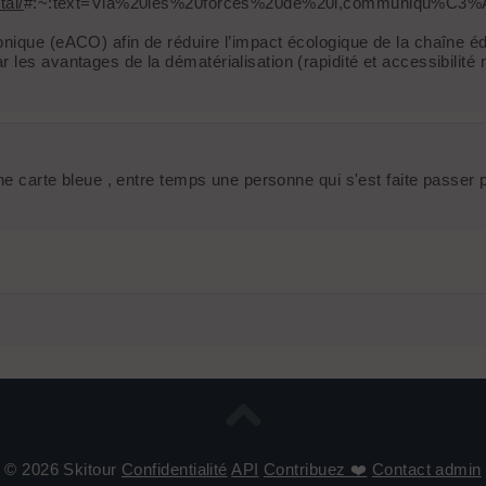
tai/
#:~:text=Via%20les%20forces%20de%20l,communiqu%C3%
nique (eACO) afin de réduire l’impact écologique de la chaîne éd
les avantages de la dématérialisation (rapidité et accessibilité 
 une carte bleue , entre temps une personne qui s'est faite passe
© 2026 Skitour
Confidentialité
API
Contribuez ❤️
Contact admin