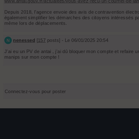
www.antai.gouv.fr/actualites/vous-avez-recu-un-courriel-de-lan
Depuis 2018, l’agence envoie des avis de contravention électro
également simplifier les démarches des citoyens intéressés par 
même lors de déplacements.
nenessed
[
157
posts] - Le 06/01/2025 20:54
N
J'ai eu un PV de antai , j'ai dû bloquer mon compte et refaire
manips sur mon compte !
Connectez-vous pour poster