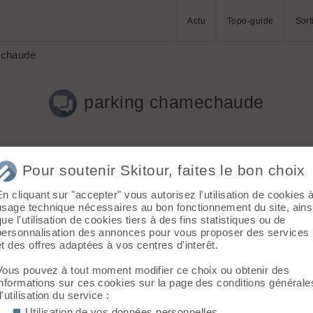
Actu
Topo-guide
Sort
echaude
parking chamechaude
Pour soutenir Skitour, faites le bon choix
En cliquant sur "accepter" vous autorisez l'utilisation de cookies 
usage technique nécessaires au bon fonctionnement du site, ains
que l'utilisation de cookies tiers à des fins statistiques ou de
personnalisation des annonces pour vous proposer des services
 belle neige. Je souhaite partager ici une mésaventure qui m’est
et des offres adaptées à vos centres d'interêt.
le bord de la route en face de l’ancien téléski (épingle 1240). J
bien une dizaine de voitures, il y avait des voitures en amont et av
Vous pouvez à tout moment modifier ce choix ou obtenir des
urs après pour « stationnement très gênant d’un véhicule sur une
informations sur ces cookies sur la page des conditions générale
d'utilisation du service :
autre jour pour ce motif à cet endroit ?
Utilisation de vos données personnelles