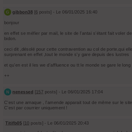
gibbon38
[
6
posts] - Le 06/01/2025 16:40
G
bonjour
en effet se méfier par mail, le site de l'antai s'étant fait vole
bidon.
ceci dit ,désolé pour cette contravention au col de porte,qui el
surprenant en effet ,tout le monde s'y gare depuis des lustres
et qu'en est il les we d'affluence ou tt le monde se gare le lon
++
nenessed
[
157
posts] - Le 06/01/2025 17:04
N
C'est une arnaque , l'amende apparait tout de même sur le site 
C'est par courrier uniquement !
Titifb05
[
10
posts] - Le 06/01/2025 20:43