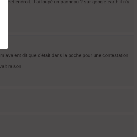
s à cet endroit. J’ai loupé un panneau ? sur google earth il n’y
avaient dit que c'était dans la poche pour une contestation
vait raison.