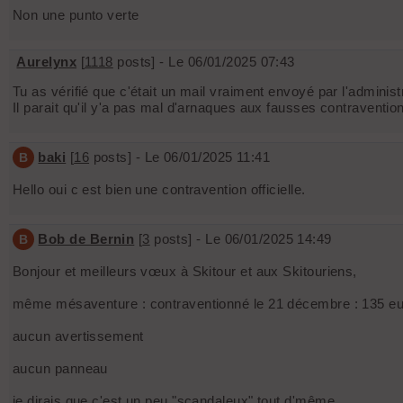
Non une punto verte
Aurelynx
[
1118
posts] - Le 06/01/2025 07:43
Tu as vérifié que c'était un mail vraiment envoyé par l'administr
Il parait qu'il y'a pas mal d'arnaques aux fausses contraventi
baki
[
16
posts] - Le 06/01/2025 11:41
B
Hello oui c est bien une contravention officielle.
Bob de Bernin
[
3
posts] - Le 06/01/2025 14:49
B
Bonjour et meilleurs vœux à Skitour et aux Skitouriens,
même mésaventure : contraventionné le 21 décembre : 135 e
aucun avertissement
aucun panneau
je dirais que c'est un peu "scandaleux" tout d'même ....