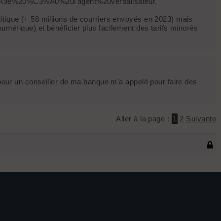
A9e%20%C3%A0%20l'agent%20verbalisateur.
itique (+ 58 millions de courriers envoyés en 2023) mais
numérique) et bénéficier plus facilement des tarifs minorés
r pour un conseiller de ma banque m'a appelé pour faire des
Aller à la page :
1
2
Suivante