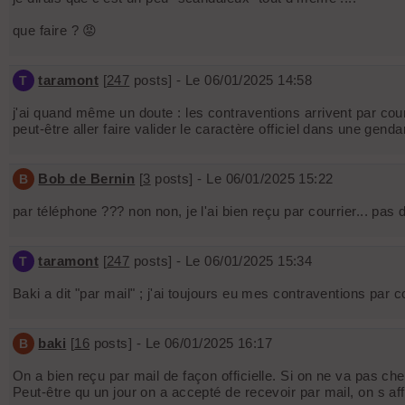
que faire ? 😡
taramont
[
247
posts] - Le 06/01/2025 14:58
T
j'ai quand même un doute : les contraventions arrivent par cour
peut-être aller faire valider le caractère officiel dans une gend
Bob de Bernin
[
3
posts] - Le 06/01/2025 15:22
B
par téléphone ??? non non, je l'ai bien reçu par courrier... pa
taramont
[
247
posts] - Le 06/01/2025 15:34
T
Baki a dit "par mail" ; j'ai toujours eu mes contraventions par c
baki
[
16
posts] - Le 06/01/2025 16:17
B
On a bien reçu par mail de façon officielle. Si on ne va pas che
Peut-être qu un jour on a accepté de recevoir par mail, on s 