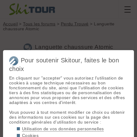
Accueil
>
Tous les forums
>
Perdu Trouvé
> Languette
chaussure Atomic
Languette chaussure Atomic
Pour soutenir Skitour, faites le bon
Nouveau sujet
Voir tous les sujets
Chercher
Archives
choix
V
virgil
[
1
post] - Le 24/11/2024 15:19
En cliquant sur "accepter" vous autorisez l'utilisation de
cookies à usage technique nécessaires au bon
Trouvée le 23/11/24, sur les pistes de Ceillac, une languette
fonctionnement du site, ainsi que l'utilisation de cookies
de chaussure Atomic. Je l'ai déposée au pied du mélezet sous
tiers à des fins statistiques ou de personnalisation des
le panneau d'affichage du QG des pisteurs.
annonces pour vous proposer des services et des offres
adaptées à vos centres d'interêt.
Vous pouvez à tout moment modifier ce choix ou obtenir
VictorG
[
21
posts] - Le 27/11/2024 08:53
des informations sur ces cookies sur la page des
Salut, c'était la mienne.
conditions générales d'utilisation du service :
J'étais sur la petite bosse au dessus de toi quand tu montais,
Utilisation de vos données personnelles
j'étais redescendu pour voir si elle n'était pas sur la trace de
Cookies
montée et je me suis douté que si tu l'avais trouvé tu laissera