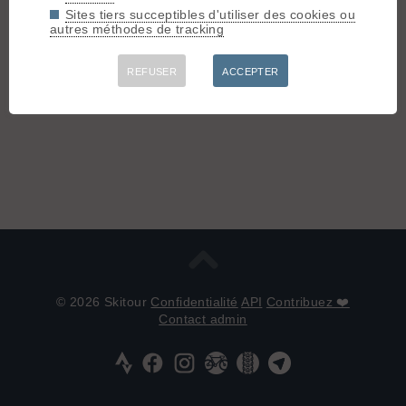
en bas.
Sites tiers succeptibles d'utiliser des cookies ou
Merci en tout cas 😉
autres méthodes de tracking
REFUSER
ACCEPTER
Connectez-vous pour poster
© 2026 Skitour
Confidentialité
API
Contribuez ❤️
Contact admin