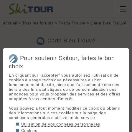
Accueil
>
Tous les forums
>
Perdu Trouvé
> Carte Bleu Trouvé
Carte Bleu Trouvé
Pour soutenir Skitour, faites le bon
Nouveau sujet
Voir tous les sujets
Chercher
Archives
choix
Davey
[
64
posts] - Le 04/05/2024 15:51
En cliquant sur "accepter" vous autorisez l'utilisation de
CB trouvé aujourd'hui à Chamrousse... trouvez le bon nom et
cookies à usage technique nécessaires au bon
c'est à vous !
fonctionnement du site, ainsi que l'utilisation de cookies
😜
tiers à des fins statistiques ou de personnalisation des
annonces pour vous proposer des services et des offres
adaptées à vos centres d'interêt.
Connectez-vous pour poster
Vous pouvez à tout moment modifier ce choix ou obtenir
des informations sur ces cookies sur la page des
conditions générales d'utilisation du service :
Utilisation de vos données personnelles
Cookies