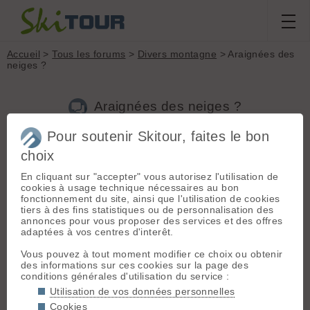
Accueil
>
Tous les forums
>
Divers montagne
> Araignées des
neiges ?
Araignées des neiges ?
Pour soutenir Skitour, faites le bon
Nouveau sujet
Voir tous les sujets
Chercher
Archives
choix
F
FéféNévé
[
6
posts] - Le 08/04/2024 21:04
En cliquant sur "accepter" vous autorisez l'utilisation de
cookies à usage technique nécessaires au bon
Hello,
fonctionnement du site, ainsi que l'utilisation de cookies
Ce week-end en Belledonne (autour du refuge de La Pra) j'ai
tiers à des fins statistiques ou de personnalisation des
pu voir un peu partout toute une faune peu habituelle pour la
annonces pour vous proposer des services et des offres
saison et l'altitude : araignées, mouches, moustiques (!)...
adaptées à vos centres d'interêt.
Que des bestioles de petite taille (quelques mm max).
Beaucoup en vie, même si pas en grande forme...
Vous pouvez à tout moment modifier ce choix ou obtenir
Est-ce que d'autres on vu la même chose ?
des informations sur ces cookies sur la page des
Ça aurait pu être amené par le vent du Sahara en même
conditions générales d'utilisation du service :
temps que le sable ?
Utilisation de vos données personnelles
Cookies
Je prends tous les avis pour expliquer cette pluie arachnoide