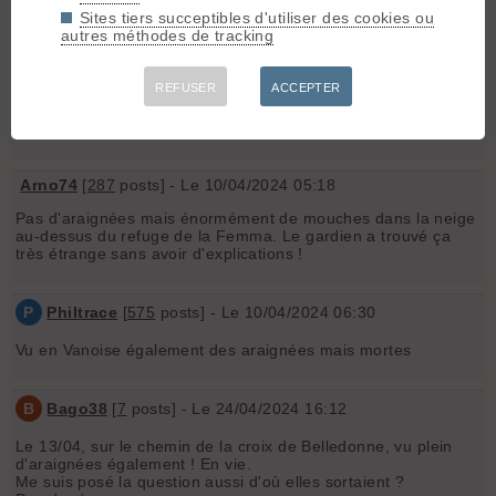
😉
Sites tiers succeptibles d'utiliser des cookies ou
autres méthodes de tracking
T
trane
[
79
posts] - Le 09/04/2024 21:33
REFUSER
ACCEPTER
Les petites araignées, c'est tous les ans et sans avoir besoin
du sable du sahara...
Arno74
[
287
posts] - Le 10/04/2024 05:18
Pas d'araignées mais énormément de mouches dans la neige
au-dessus du refuge de la Femma. Le gardien a trouvé ça
très étrange sans avoir d'explications !
P
Philtrace
[
575
posts] - Le 10/04/2024 06:30
Vu en Vanoise également des araignées mais mortes
B
Bago38
[
7
posts] - Le 24/04/2024 16:12
Le 13/04, sur le chemin de la croix de Belledonne, vu plein
d'araignées également ! En vie.
Me suis posé la question aussi d'où elles sortaient ?