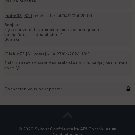
Pas de réponse...
balto38
[
620
posts] - Le 24/04/2024 20:00
Bonjour,
Il y a souvent des insectes mais des araignées...
quelqu’un a-t-il des photos ?
Bon ski
Diablo73
[
61
posts] - Le 27/04/2024 18:31
J'ai vu assez souvent des araignées sur la neige, pas surpris
donc 😉
Connectez-vous pour poster
© 2026 Skitour
Confidentialité
API
Contribuez ❤️
Contact admin