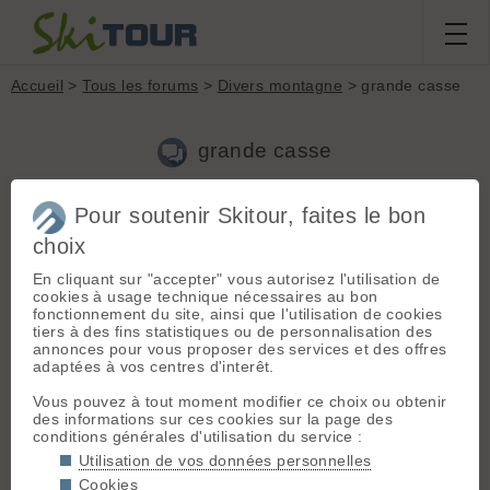
Accueil
>
Tous les forums
>
Divers montagne
> grande casse
grande casse
Pour soutenir Skitour, faites le bon
Nouveau sujet
Voir tous les sujets
Chercher
Archives
choix
B
Bob de Bernin
[
3
posts] - Le 21/03/2024 11:07
En cliquant sur "accepter" vous autorisez l'utilisation de
Bonjour, qlq'un aurait des infos sur les conditions de rando
cookies à usage technique nécessaires au bon
par la voie normale à la Grande Casse ? 😉 merci
fonctionnement du site, ainsi que l'utilisation de cookies
tiers à des fins statistiques ou de personnalisation des
annonces pour vous proposer des services et des offres
adaptées à vos centres d'interêt.
E
Etienne-H-
[
3570
posts] - Le 22/03/2024 08:52
Vous pouvez à tout moment modifier ce choix ou obtenir
www.data-avalanche.org/avalanche/1710848062847
des informations sur ces cookies sur la page des
conditions générales d'utilisation du service :
Utilisation de vos données personnelles
Cookies
Connectez-vous pour poster