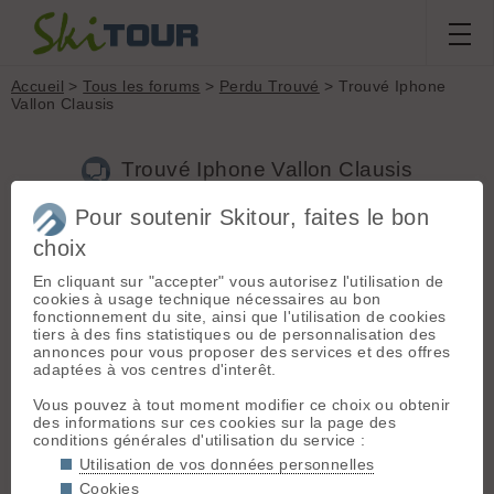
Accueil
>
Tous les forums
>
Perdu Trouvé
> Trouvé Iphone
Vallon Clausis
Trouvé Iphone Vallon Clausis
Pour soutenir Skitour, faites le bon
Nouveau sujet
Voir tous les sujets
Chercher
Archives
choix
ToniMancini
[
95
posts] - Le 04/02/2024 18:03
En cliquant sur "accepter" vous autorisez l'utilisation de
cookies à usage technique nécessaires au bon
J'ai trouvé un Iphone dans le Vallon Clausis (Queyras) le jeudi
fonctionnement du site, ainsi que l'utilisation de cookies
1 février.
tiers à des fins statistiques ou de personnalisation des
Si son/sa propriétaire me lis ....
annonces pour vous proposer des services et des offres
adaptées à vos centres d'interêt.
Vous pouvez à tout moment modifier ce choix ou obtenir
Connectez-vous pour poster
des informations sur ces cookies sur la page des
conditions générales d'utilisation du service :
Utilisation de vos données personnelles
Cookies