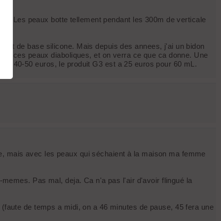
 Véry. Les peaux botte tellement pendant les 300m de verticale
sant de base silicone. Mais depuis des annees, j'ai un bidon
u sur ces peaux diaboliques, et on verra ce que ca donne. Une
ouve a 40-50 euros, le produit G3 est a 25 euros pour 60 mL.
z vite, mais avec les peaux qui séchaient à la maison ma femme
-memes. Pas mal, deja. Ca n'a pas l'air d'avoir flingué la
s (faute de temps a midi, on a 46 minutes de pause, 45 fera une