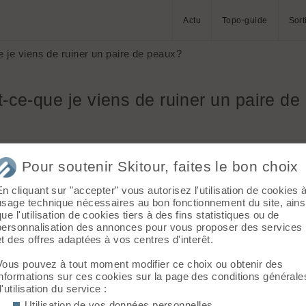
Actu
Topo-guide
Sort
 je viens de ruiner un paire de peaux?
t-ce-que je viens de ruiner un paire d
Pour soutenir Skitour, faites le bon choix
En cliquant sur "accepter" vous autorisez l'utilisation de cookies 
usage technique nécessaires au bon fonctionnement du site, ains
que l'utilisation de cookies tiers à des fins statistiques ou de
 a Faverges, ainsi que les couteaux qui vont sur mes fats, le tou
personnalisation des annonces pour vous proposer des services
Diamond, semble plus a la moquette que mes peaux Coll-Tex, lourde
et des offres adaptées à vos centres d'interêt.
upport...
Vous pouvez à tout moment modifier ce choix ou obtenir des
passage dans les bois avec la neige un peu humide. Resultat des
informations sur ces cookies sur la page des conditions générale
d'utilisation du service :
Utilisation de vos données personnelles