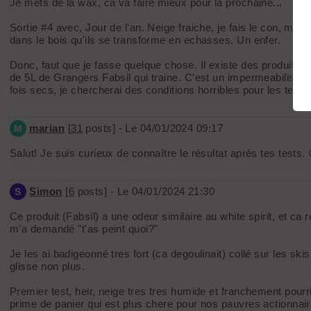
Je mets de la wax, ca va faire mieux pour la prochaine...
Sortie #4 avec, Jour de l'an. Neige fraiche, je fais le con, mo
dans le bois qu'ils se transforme en echasses. Un enfer.
Donc, faut que je fasse quelque chose. Il existe des produits 
de 5L de Grangers Fabsil qui traine. C'est un impermeabilisant
fois secs, je chercherai des conditions horribles pour les tester
marian
[
31
posts] - Le 04/01/2024 09:17
M
Salut! Je suis curieux de connaître le résultat après tes tests. 
Simon
[
6
posts] - Le 04/01/2024 21:30
S
Ce produit (Fabsil) a une odeur similaire au white spirit, et c
m'a demandé "t'as peint quoi?"
Je les ai badigeonné tres fort (ca degoulinait) collé sur les sk
glisse non plus.
Premier test, heir, neige tres tres humide et franchement pour
prime de panier qui est plus chere pour nos pauvres actionnair