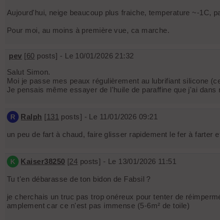
Aujourd'hui, neige beaucoup plus fraiche, temperature ~-1C, 
Pour moi, au moins à première vue, ca marche.
pev
[
60
posts] - Le 10/01/2026 21:32
Salut Simon.
Moi je passe mes peaux régulièrement au lubrifiant silicone (cel
Je pensais même essayer de l'huile de paraffine que j'ai dans
Ralph
[
131
posts] - Le 11/01/2026 09:21
R
un peu de fart à chaud, faire glisser rapidement le fer à farter 
Kaiser38250
[
24
posts] - Le 13/01/2026 11:51
K
Tu t'en débarasse de ton bidon de Fabsil ?
je cherchais un truc pas trop onéreux pour tenter de réimperméab
amplement car ce n'est pas immense (5-6m² de toile)