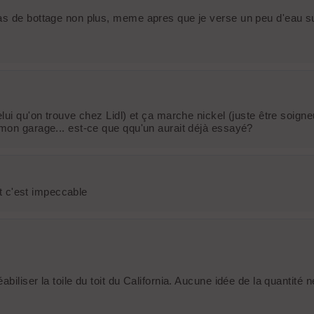
pas de bottage non plus, meme apres que je verse un peu d'eau s
ui qu'on trouve chez Lidl) et ça marche nickel (juste être soigneu
 mon garage... est-ce que qqu'un aurait déjà essayé?
et c'est impeccable
iliser la toile du toit du California. Aucune idée de la quantité né