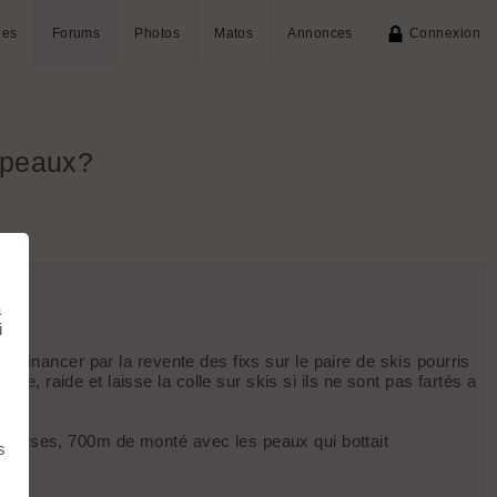
ies
Forums
Photos
Matos
Annonces
Connexion
e peaux?
à
i
t financer par la revente des fixs sur le paire de skis pourris
, raide et laisse la colle sur skis si ils ne sont pas fartés a
 courses, 700m de monté avec les peaux qui bottait
s