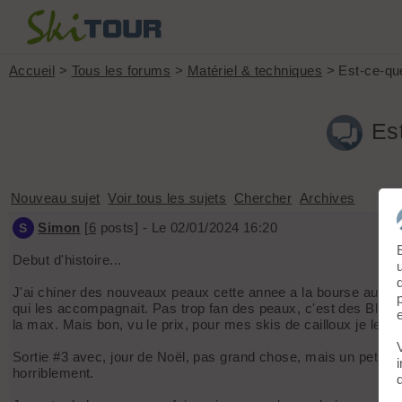
Accueil
>
Tous les forums
>
Matériel & techniques
> Est-ce-que
Es
Nouveau sujet
Voir tous les sujets
Chercher
Archives
Simon
[
6
posts] - Le 02/01/2024 16:20
S
Debut d'histoire...
J'ai chiner des nouveaux peaux cette annee a la bourse aux skis
qui les accompagnait. Pas trop fan des peaux, c'est des Black 
la max. Mais bon, vu le prix, pour mes skis de cailloux je les s
Sortie #3 avec, jour de Noël, pas grand chose, mais un petit 
horriblement.