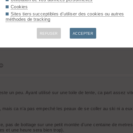
Cookies
nté depuis le bas de Praz sur Arly par "le chateau", puis monté a
Sites tiers succeptibles d'utiliser des cookies ou autres
méthodes de tracking
style "G3 Climbing Skin Waterproof Renew", c'est un impermeabili
 a la base de silicone. Donc j'ai liberalement appliqué au pincea
REFUSER
ACCEPTER
, car le diffferent de prix est assez radicale - 5L de fabsil se tr
😉
a reste un peu. Ayant utilisé sur une toile de tente, ca part asse
is, mais ca n'a pas empeché les peaux de se coller au ski ni a eux
rie, pas de bottage sur une petit montée d'une centaine de metre
es et une heure sera bien trop).