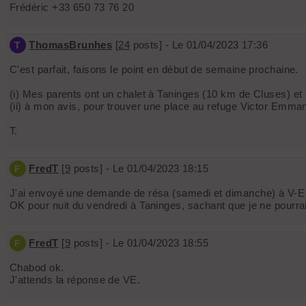
Frédéric +33 650 73 76 20
ThomasBrunhes
[
24
posts] - Le 01/04/2023 17:36
T
C'est parfait, faisons le point en début de semaine prochaine.
(i) Mes parents ont un chalet à Taninges (10 km de Cluses) et m
(ii) à mon avis, pour trouver une place au refuge Victor Emmanue
T.
FredT
[
9
posts] - Le 01/04/2023 18:15
F
J'ai envoyé une demande de résa (samedi et dimanche) à V-E II
OK pour nuit du vendredi à Taninges, sachant que je ne pourra
FredT
[
9
posts] - Le 01/04/2023 18:55
F
Chabod ok.
J'attends la réponse de VE.