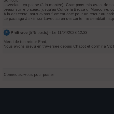
Bonjour,
Laveciau : ça passe (à la montée). Crampons mis avant de sort
peaux sur le plateau, jusqu'au Col de la Becca di Moncorvé,
A la descente, nous avons filament opté pour un retour au par
Le passage à skis sur Laveciau en descente me semblait risqué 
Philtrace
[
575
posts] - Le 11/04/2023 12:33
P
Merci de ton retour Fred,
Nous avons prévu en traversée depuis Chabot et dormir à Victo
Connectez-vous pour poster