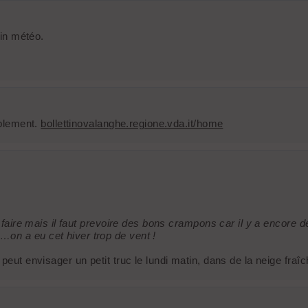
tin météo.
ablement.
bollettinovalanghe.regione.vda.it/home
se faire mais il faut prevoire des bons crampons car il y a encore
on a eu cet hiver trop de vent !
eut envisager un petit truc le lundi matin, dans de la neige fraîch