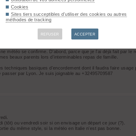
Cookies
Sites tiers succeptibles d'utiliser des cookies ou autres
méthodes de tracking
r de Lavecieu.( depuis Chabot) je suis normalement là bas pour fin
REFUSER
ACCEPTER
e météo se confirme. D'abord, parce que je l'ai déjà fait par le r
mes beaux parents lors d'interminables repas de famille.
 les techniques basiques d'encordement dont il faudra faire usage p
 de passer par Lyon. Je suis joignable au +32495709587
edi.
(tôt) ou vendredi soir si on envisage un départ ce jour (?).
rtie du même style, si la météo en Italie n'est pas bonne.