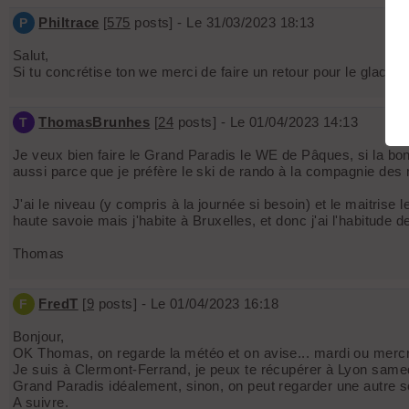
Philtrace
[
575
posts] - Le 31/03/2023 18:13
P
Salut,
Si tu concrétise ton we merci de faire un retour pour le glacie
ThomasBrunhes
[
24
posts] - Le 01/04/2023 14:13
T
Je veux bien faire le Grand Paradis le WE de Pâques, si la bonn
aussi parce que je préfère le ski de rando à la compagnie des 
J'ai le niveau (y compris à la journée si besoin) et le maitrise
haute savoie mais j'habite à Bruxelles, et donc j'ai l'habitude
Thomas
FredT
[
9
posts] - Le 01/04/2023 16:18
F
Bonjour,
OK Thomas, on regarde la météo et on avise... mardi ou mercr
Je suis à Clermont-Ferrand, je peux te récupérer à Lyon samedi 
Grand Paradis idéalement, sinon, on peut regarder une autre so
A suivre.