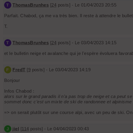
ThomasBrunhes
[
24
posts] - Le 01/04/2023 20:55
T
Parfait. Chabod, ça me va très bien. Il reste à attendre le bulle
T.
ThomasBrunhes
[
24
posts] - Le 03/04/2023 14:15
T
et le bulletin neige et avalanche qui je l'espère évoluera favor
FredT
[
9
posts] - Le 03/04/2023 14:19
F
Bonjour
Infos Chabod :
alors sur le grand paradis il n’a pas trop de neige et ca peut 
sommet donc c’est un mixte de ski de randonnee et alpinisme …
=> on serait plutôt sur une course alpi, avec un peu de ski. On p
jiel
[
114
posts] - Le 04/04/2023 00:43
J