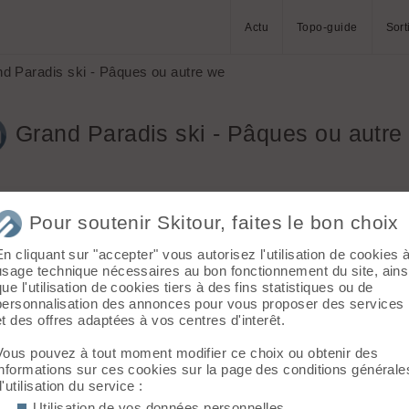
Actu
Topo-guide
Sort
d Paradis ski - Pâques ou autre we
Grand Paradis ski - Pâques ou autre
Pour soutenir Skitour, faites le bon choix
En cliquant sur "accepter" vous autorisez l'utilisation de cookies 
usage technique nécessaires au bon fonctionnement du site, ains
que l'utilisation de cookies tiers à des fins statistiques ou de
personnalisation des annonces pour vous proposer des services
, en posant le vend ou le lundi), pour le Grand Paradis + autre s
et des offres adaptées à vos centres d'interêt.
tive.
Vous pouvez à tout moment modifier ce choix ou obtenir des
informations sur ces cookies sur la page des conditions générale
d'utilisation du service :
Utilisation de vos données personnelles