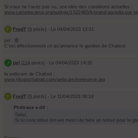
Si vous ne l'avez pas vu, une idée des conditions actuelles :
www.camptocamp.org/outings/1522485/fr/grand-paradis-par-le-
FredT
[
9
posts] - Le 04/04/2023 13:31
F
jiel : 😨
C'est effectivement ce qu'annonce le gardien de Chabod.
jiel
[
114
posts] - Le 04/04/2023 14:32
J
la webcam de Chabod :
www.rifugiochabod.com/webcam/meteoeye.jpg
FredT
[
9
posts] - Le 11/04/2023 08:18
F
Philtrace a dit :
Salut,
Si tu concrétise ton we merci de faire un retour pour le g