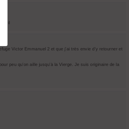
 Avril
efuge Victor Emmanuel 2 et que j'ai très envie d'y retourner et
our peu qu'on aille jusqu'à la Vierge. Je suis originaire de la