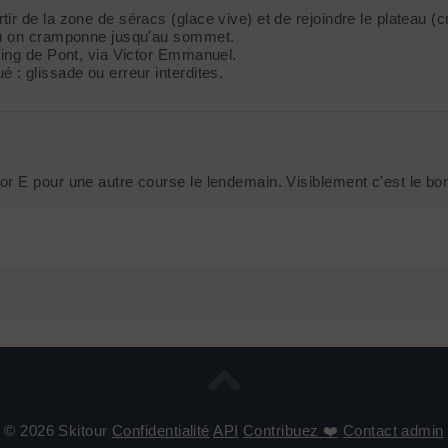
ir de la zone de séracs (glace vive) et de rejoindre le plateau 
 où on cramponne jusqu'au sommet.
king de Pont, via Victor Emmanuel.
: glissade ou erreur interdites.
r E pour une autre course le lendemain. Visiblement c'est le bo
© 2026 Skitour
Confidentialité
API
Contribuez ❤️
Contact admin