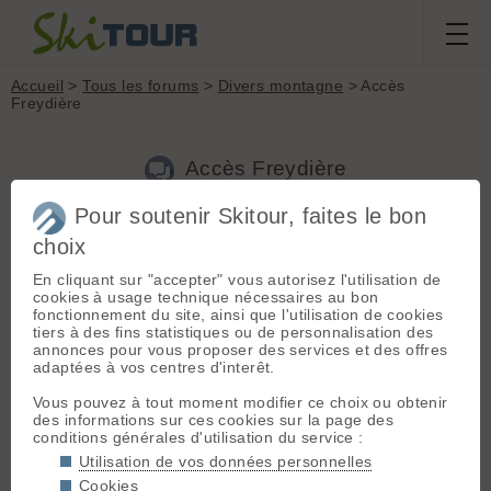
Accueil
>
Tous les forums
>
Divers montagne
> Accès
Freydière
Accès Freydière
Pour soutenir Skitour, faites le bon
Nouveau sujet
Voir tous les sujets
Chercher
Archives
choix
A
aymeric38
[
128
posts] - Le 17/03/2023 12:52
En cliquant sur "accepter" vous autorisez l'utilisation de
cookies à usage technique nécessaires au bon
Bonjour,
fonctionnement du site, ainsi que l'utilisation de cookies
tiers à des fins statistiques ou de personnalisation des
Est-ce que quelqu'un sait jusqu'ou peut on monter en voiture?
annonces pour vous proposer des services et des offres
adaptées à vos centres d'interêt.
Ensuite j'imagine que l'on skie à la sortie de la forêt, mais si
quelqu'un a des infos, je suis preneur.
Vous pouvez à tout moment modifier ce choix ou obtenir
des informations sur ces cookies sur la page des
Merci,
conditions générales d'utilisation du service :
Aymeric
Utilisation de vos données personnelles
Cookies