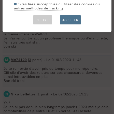
Sites tiers succeptibles d'utiliser des cookies ou
autres méthodes de tracking
X
xln
[
18
posts] - Le 31/01/2023 16:42
REFUSER
ACCEPTER
Hello,
je les ai. La comparaison avec des F1 (seul point de
comparaison que j'ai) est compliquée, parce que ce n'est pas
la même intensité d'effort.
Je n'ai rencontré aucun problème thermique ou d'étanchéité,
j'en suis très satisfait
bon ski
M
Mx74120
[
3
posts] - Le 01/02/2023 11:43
Je te remercie d'avoir pris du temps pour me répondre.
Difficile d'avoir des retours sur ces chaussures, devenues
quasi-introuvables en plus...
Bon ski à toi
N
Niko bellettre
[
1
post] - Le 07/02/2023 19:29
Yo !
Je les ai pas depuis bien longtemps janvier 2023 mais je dois
comptabiliser deja entre 10 et 15 sortie. J'ai acheté