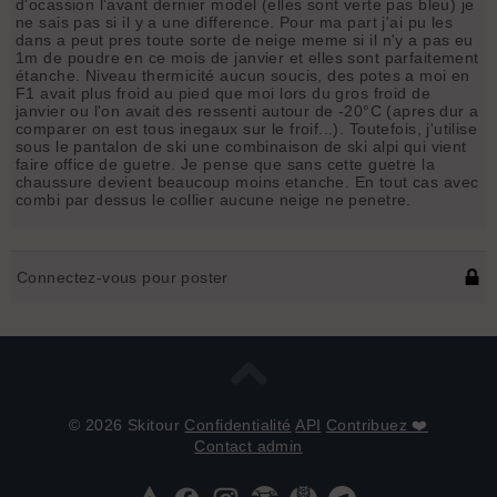
d'ocassion l'avant dernier model (elles sont verte pas bleu) je
ne sais pas si il y a une difference. Pour ma part j'ai pu les
dans a peut pres toute sorte de neige meme si il n'y a pas eu
1m de poudre en ce mois de janvier et elles sont parfaitement
étanche. Niveau thermicité aucun soucis, des potes a moi en
F1 avait plus froid au pied que moi lors du gros froid de
janvier ou l'on avait des ressenti autour de -20°C (apres dur a
comparer on est tous inegaux sur le froif...). Toutefois, j'utilise
sous le pantalon de ski une combinaison de ski alpi qui vient
faire office de guetre. Je pense que sans cette guetre la
chaussure devient beaucoup moins etanche. En tout cas avec
combi par dessus le collier aucune neige ne penetre.
Connectez-vous pour poster
© 2026 Skitour
Confidentialité
API
Contribuez ❤️
Contact admin