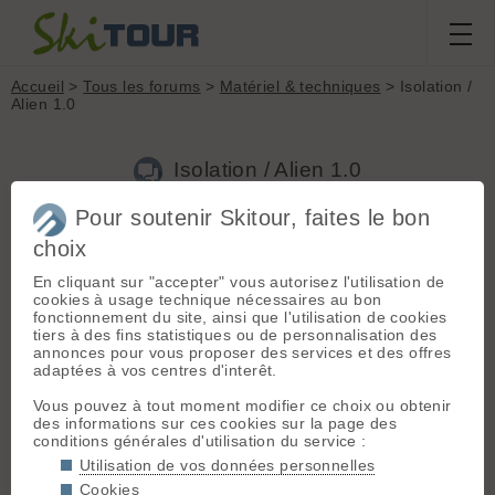
Accueil
>
Tous les forums
>
Matériel & techniques
> Isolation /
Alien 1.0
Isolation / Alien 1.0
Pour soutenir Skitour, faites le bon
Nouveau sujet
Voir tous les sujets
Chercher
Archives
choix
M
Mx74120
[
3
posts] - Le 30/01/2023 15:43
En cliquant sur "accepter" vous autorisez l'utilisation de
cookies à usage technique nécessaires au bon
Bonjour,
fonctionnement du site, ainsi que l'utilisation de cookies
Est ce que l'un d'entre vous aurait testé l'
Alien 1.0
"dernier
tiers à des fins statistiques ou de personnalisation des
modèle" en conditions fraiches...
annonces pour vous proposer des services et des offres
Il parait que l'isolation de la chaussure a été améliorée avec
adaptées à vos centres d'interêt.
la guêtre etc.
Je me pose la question de l'utiliser lors de sorties ski/alpi en
Vous pouvez à tout moment modifier ce choix ou obtenir
haute-montagne.
des informations sur ces cookies sur la page des
La possibilité de faire de la goulotte avec est séduisante.
conditions générales d'utilisation du service :
Merci
Utilisation de vos données personnelles
Cookies
Bon ski