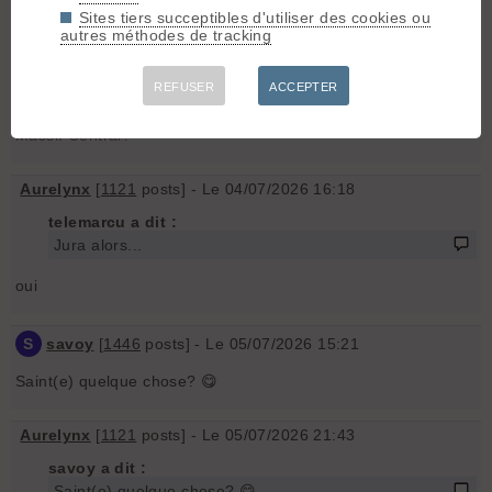
telemarcu
[
277
posts] - Le 04/07/2026 13:03
Sites tiers succeptibles d'utiliser des cookies ou
autres méthodes de tracking
Jura alors...
REFUSER
ACCEPTER
S
savoy
[
1446
posts] - Le 04/07/2026 15:57
Massif Central?
Aurelynx
[
1121
posts] - Le 04/07/2026 16:18
telemarcu a dit :
Jura alors...
oui
S
savoy
[
1446
posts] - Le 05/07/2026 15:21
Saint(e) quelque chose? 😋
Aurelynx
[
1121
posts] - Le 05/07/2026 21:43
savoy a dit :
Saint(e) quelque chose? 😋