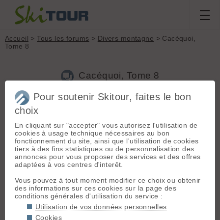
Accueil
>
Tous les forums
>
Divers montagne
> Cacéquoi,
Tome 8
Cacéquoi, Tome 8
Pour soutenir Skitour, faites le bon
choix
Aller à la page :
Précédente
1
...
442
443
444
445
446
447
448
...
453
Suivante
En cliquant sur "accepter" vous autorisez l'utilisation de
cookies à usage technique nécessaires au bon
Nouveau sujet
Voir tous les sujets
Chercher
Archives
fonctionnement du site, ainsi que l'utilisation de cookies
Aurelynx
[
1121
posts] - Le 04/07/2026 11:58
tiers à des fins statistiques ou de personnalisation des
annonces pour vous proposer des services et des offres
savoy a dit :
adaptées à vos centres d'interêt.
Hautes-Alpes? (pour faire avancer!)
Vous pouvez à tout moment modifier ce choix ou obtenir
des informations sur ces cookies sur la page des
toujours pas
conditions générales d'utilisation du service :
ce n'est pas dans les Alpes
Utilisation de vos données personnelles
Cookies