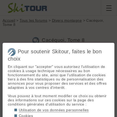
Accueil
>
Tous les forums
>
Divers montagne
> Cacéquoi,
Tome 8
Cacéquoi, Tome 8
Pour soutenir Skitour, faites le bon
choix
Aller à la page :
Précédente
1
...
413
414
415
416
417
418
419
...
453
Suivante
En cliquant sur "accepter" vous autorisez l'utilisation de
cookies à usage technique nécessaires au bon
Nouveau sujet
Voir tous les sujets
Chercher
Archives
fonctionnement du site, ainsi que l'utilisation de cookies
tiers à des fins statistiques ou de personnalisation des
M
Martin_V
[
227
posts] - Le 13/10/2025 14:19
annonces pour vous proposer des services et des offres
adaptées à vos centres d'interêt.
Tout à fait, lemich , à toi!
Vous pouvez à tout moment modifier ce choix ou obtenir
des informations sur ces cookies sur la page des
L
lemich
[
1554
posts] - Le 13/10/2025 15:58
conditions générales d'utilisation du service :
Utilisation de vos données personnelles
Merci,
Cookies