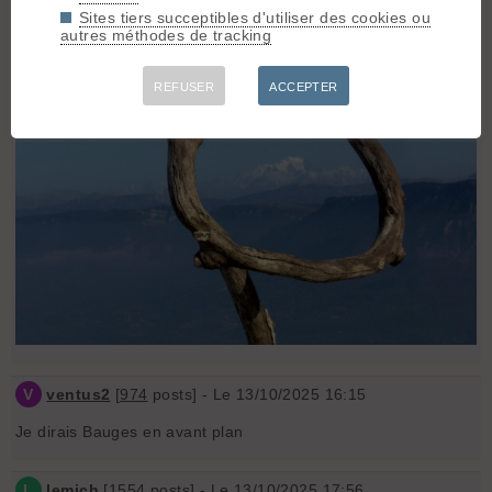
De quel sommet est prise cette photo ?
Sites tiers succeptibles d'utiliser des cookies ou
autres méthodes de tracking
REFUSER
ACCEPTER
V
ventus2
[
974
posts] - Le 13/10/2025 16:15
Je dirais Bauges en avant plan
L
lemich
[
1554
posts] - Le 13/10/2025 17:56