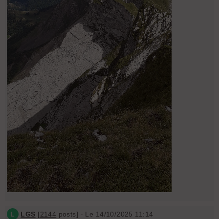
L
LGS
[
2144
posts] - Le 14/10/2025 11:14