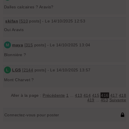
Dalles calcaires ? Aravis?
skifan
[
510
posts] - Le 14/10/2025 12:53
Oui Aravis
M
maya
[
315
posts] - Le 14/10/2025 13:04
Blonnière ?
L
LGS
[
2144
posts] - Le 14/10/2025 13:57
Mont Charvet ?
Aller à la page :
Précédente
1
...
413
414
415
416
417
418
419
...
453
Suivante
Connectez-vous pour poster