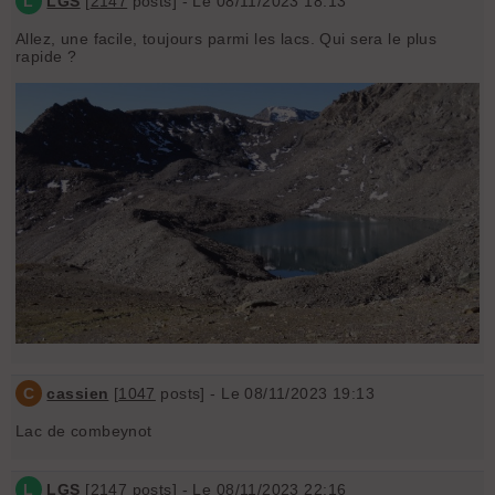
L
LGS
[
2147
posts] - Le 08/11/2023 18:13
Allez, une facile, toujours parmi les lacs. Qui sera le plus
rapide ?
C
cassien
[
1047
posts] - Le 08/11/2023 19:13
Lac de combeynot
L
LGS
[
2147
posts] - Le 08/11/2023 22:16