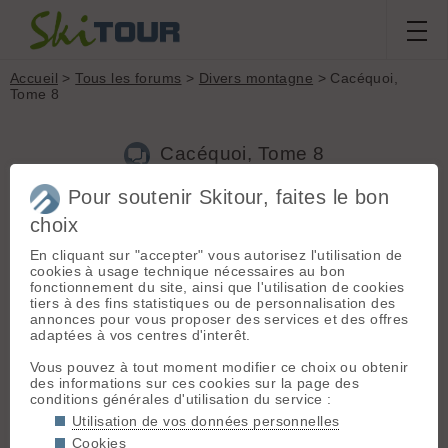
Accueil
>
Tous les forums
>
Divers montagne
> Cacéquoi,
Tome 8
Cacéquoi, Tome 8
Pour soutenir Skitour, faites le bon
choix
Aller à la page :
Précédente
1
...
221
222
223
224
225
226
227
...
453
Suivante
En cliquant sur "accepter" vous autorisez l'utilisation de
cookies à usage technique nécessaires au bon
Nouveau sujet
Voir tous les sujets
Chercher
Archives
fonctionnement du site, ainsi que l'utilisation de cookies
tiers à des fins statistiques ou de personnalisation des
S
sebast38
[
33
posts] - Le 08/11/2023 13:43
annonces pour vous proposer des services et des offres
adaptées à vos centres d'interêt.
Merci lemich !
Vous pouvez à tout moment modifier ce choix ou obtenir
des informations sur ces cookies sur la page des
conditions générales d'utilisation du service :
Utilisation de vos données personnelles
Cookies