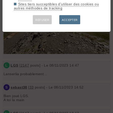
Sites tiers succeptibles d'utiliser des cookies ou
autres méthodes de tracking
REFUSER
ACCEPTER
L
LGS
[
2147
posts] - Le 08/11/2023 14:47
Lanserlia probablement...
S
sebast38
[
33
posts] - Le 08/11/2023 14:52
Bien joué LGS.
A toi la main