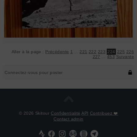
Aller à la page :
Précédente
1
...
221
222
223
224
225
226
227
...
453
Suivante
Connectez-vous pour poster
© 2026 Skitour
Confidentialité
API
Contribuez ❤️
Contact admin