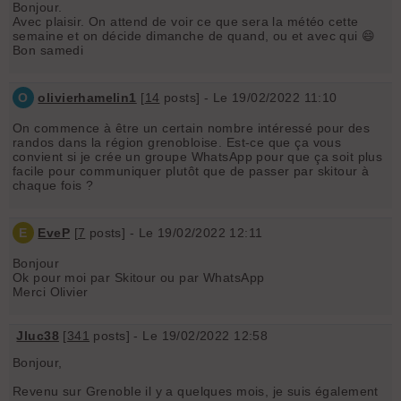
Bonjour.
Avec plaisir. On attend de voir ce que sera la météo cette
semaine et on décide dimanche de quand, ou et avec qui 😄
Bon samedi
O
olivierhamelin1
[
14
posts] - Le 19/02/2022 11:10
On commence à être un certain nombre intéressé pour des
randos dans la région grenobloise. Est-ce que ça vous
convient si je crée un groupe WhatsApp pour que ça soit plus
facile pour communiquer plutôt que de passer par skitour à
chaque fois ?
E
EveP
[
7
posts] - Le 19/02/2022 12:11
Bonjour
Ok pour moi par Skitour ou par WhatsApp
Merci Olivier
Jluc38
[
341
posts] - Le 19/02/2022 12:58
Bonjour,
Revenu sur Grenoble il y a quelques mois, je suis également