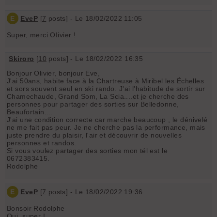
E
EveP
[
7
posts] - Le 18/02/2022 11:05
Super, merci OIivier !
Skiroro
[
10
posts] - Le 18/02/2022 16:35
Bonjour Olivier, bonjour Eve,
J'ai 50ans, habite face à la Chartreuse à Miribel les Échelles
et sors souvent seul en ski rando. J'ai l'habitude de sortir sur
Chamechaude, Grand Som, La Scia....et je cherche des
personnes pour partager des sorties sur Belledonne,
Beaufortain....
J'ai une condition correcte car marche beaucoup , le dénivelé
ne me fait pas peur. Je ne cherche pas la performance, mais
juste prendre du plaisir, l'air et découvrir de nouvelles
personnes et randos.
Si vous voulez partager des sorties mon tél est le
0672383415.
Rodolphe
E
EveP
[
7
posts] - Le 18/02/2022 19:36
Bonsoir Rodolphe
Oui, super !