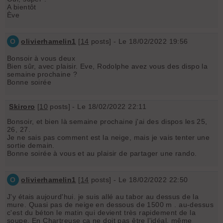
A bientôt
Ève
O
olivierhamelin1
[
14
posts] - Le 18/02/2022 19:56
Bonsoir à vous deux
Bien sûr, avec plaisir. Eve, Rodolphe avez vous des dispo la
semaine prochaine ?
Bonne soirée
Skiroro
[
10
posts] - Le 18/02/2022 22:11
Bonsoir, et bien là semaine prochaine j'ai des dispos les 25,
26, 27.
Je ne sais pas comment est la neige, mais je vais tenter une
sortie demain.
Bonne soirée à vous et au plaisir de partager une rando.
O
olivierhamelin1
[
14
posts] - Le 18/02/2022 22:50
J'y étais aujourd'hui. je suis allé au tabor au dessus de la
mure. Quasi pas de neige en dessous de 1500 m . au-dessus
c'est du béton le matin qui devient très rapidement de la
soupe. En Chartreuse ça ne doit pas être l'idéal. même