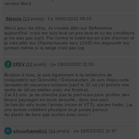
version Nord
Skiroro
[
10
posts] - Le 19/02/2022 09:35
Merci pour les infos. Je voulais aller sur Belledonne
aujourd'hui, mais me suis levé un peu tard et vu les conditions
je ne suis pas parti. Par contre le soleil est en train d'arriver et
je vais aller sur Chamechaude vers 12h30 me dégourdir les
jambes même si la neige n'est pas top
2
2FEV
[
13
posts] - Le 19/02/2022 11:00
Bonjour à tous, je suis également à la recherche de
coéquipiers sur Grenoble / Grésivaudan. Je suis dispo cette
semaine de vacances scolaire (sauf le 22 où j'ai promis une
sortie de ski en station avec ma femme).
J'ai 51 ans, je ne cherche pas la perf mais juste profiter des
beaux paysages en toute sécurité...donc pas seul.
Je fais du vélo toute l'année (route et VTT), ancien trailer, j'ai
une bonne condition physique et je passe partout.
Au plaisir de faire qqs sorties avec vous !
O
olivierhamelin1
[
14
posts] - Le 19/02/2022 11:07