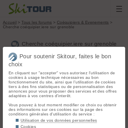
Accueil
>
Tous les forums
>
Coéquipiers & Evenements
>
Cherche coéquipier.iere sur grenoble
Cherche coéquipier.iere sur grenoble
Pour soutenir Skitour, faites le bon
choix
Aller à la page :
1
2
3
4
Suivante
En cliquant sur "accepter" vous autorisez l'utilisation de
Nouveau sujet
Voir tous les sujets
Chercher
Archives
cookies à usage technique nécessaires au bon
fonctionnement du site, ainsi que l'utilisation de cookies
O
olivierhamelin1
[
14
posts] - Le 15/02/2022 07:28
tiers à des fins statistiques ou de personnalisation des
annonces pour vous proposer des services et des offres
Salut a tous
adaptées à vos centres d'interêt.
De Grenoble, je cherche une ou des personnes pour des
sorties ski de rando régulières et notamment la semaine
Vous pouvez à tout moment modifier ce choix ou obtenir
prochaine (du 21 février au 27). Je fais pas mal de petits
des informations sur ces cookies sur la page des
trails, du ski de fond donc pas de problème pour du 1300m de
conditions générales d'utilisation du service :
dénivelé mais pas du très raide
Bonne journée
Utilisation de vos données personnelles
Olivier
Cookies