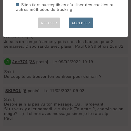
Sportivement
Sites tiers succeptibles d'utiliser des cookies ou
autres méthodes de tracking
Steph
REFUSER
ACCEPTER
SKIPOL
[
6
posts] - Le 09/02/2022 09:31
Bonjour Steph,
Je suis en congé à annecy puis dans les bauges pour 2
semaines. Dispo rando avec plaisir. Paul 06 99 6trois 2un 82
J
Joe774
[
38
posts] - Le 09/02/2022 19:19
Salut
Du coup tu as trouver ton bonheur pour demain ?
SKIPOL
[
6
posts] - Le 11/02/2022 09:02
Salut,
Désolé je n ai pas vu ton message. Oui, Tardevant.
Si tu veux y aller samedi je suis ok (Tourette ?, charvin selon
neige? ...). Tel moi avec message sinon je te rate stp.
Paul