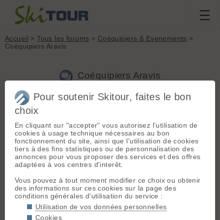
Accueil
>
Tous les forums
>
Coéquipiers & Evenements
>
Coéquipiers Aravis
Coéquipiers Aravis
Pour soutenir Skitour, faites le bon
Nouveau sujet
Voir tous les sujets
Chercher
Archives
choix
D
deploy
[
53
posts] - Le 05/02/2022 15:21
En cliquant sur "accepter" vous autorisez l'utilisation de
cookies à usage technique nécessaires au bon
Salut à tous,
fonctionnement du site, ainsi que l'utilisation de cookies
tiers à des fins statistiques ou de personnalisation des
j’habite proche d’Annecy et je recherche des partenaires pour
annonces pour vous proposer des services et des offres
des sorties sur Mercredi et Samedi Matins, secteurs Aravis
adaptées à vos centres d'interêt.
principalement
Vous pouvez à tout moment modifier ce choix ou obtenir
Je monte à 500/600 m/h, pas mal d’années de pratique, tout
des informations sur ces cookies sur la page des
type de randos, quelques pentes raides aussi parfois.
conditions générales d'utilisation du service :
Utilisation de vos données personnelles
si intéressés merci de me contacter
Cookies