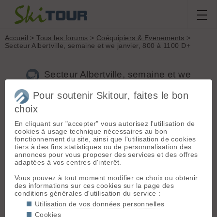
Accueil
>
Tous les forums
>
Coéquipiers & Evenements
>
Secteur Albertville, semaine et we janvier, 800 à 1100 D+
Secteur Albertville, semaine et we
janvier, 800 à 1100 D+
Pour soutenir Skitour, faites le bon
choix
En cliquant sur "accepter" vous autorisez l'utilisation de
Aller à la page :
Précédente
1
2
3
cookies à usage technique nécessaires au bon
Nouveau sujet
Voir tous les sujets
Chercher
Archives
fonctionnement du site, ainsi que l'utilisation de cookies
tiers à des fins statistiques ou de personnalisation des
A
Aixcentrik
[
44
posts] - Le 16/01/2022 20:37
annonces pour vous proposer des services et des offres
adaptées à vos centres d'interêt.
Ah merde c’est vrai qu’il y avait ça …
Vous pouvez à tout moment modifier ce choix ou obtenir
des informations sur ces cookies sur la page des
A
Aixcentrik
[
44
posts] - Le 16/01/2022 20:40
conditions générales d'utilisation du service :
Utilisation de vos données personnelles
Après ya le secteur côté aime qui offre pas mal de possibilités
Cookies
dans le beaufortain , en gros derrière la Pierra ment