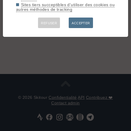
Sites tiers succeptibles d'utiliser des cookies ou
autres méthodes de tracking
Aller à la page :
Précédente
1
2
3
REFUSER
ACCEPTER
Connectez-vous pour poster
© 2026 Skitour
Confidentialité
API
Contribuez ❤️
Contact admin