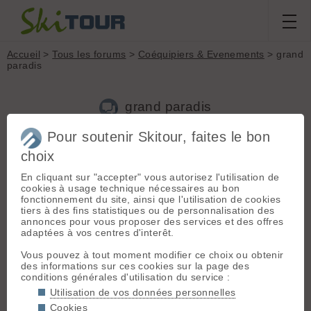
Accueil
>
Tous les forums
>
Coéquipiers & Evenements
> grand
paradis
grand paradis
Pour soutenir Skitour, faites le bon
Nouveau sujet
Voir tous les sujets
Chercher
Archives
choix
titoutim
[
102
posts] - Le 08/06/2021 15:17
En cliquant sur "accepter" vous autorisez l'utilisation de
cookies à usage technique nécessaires au bon
bonjour,
fonctionnement du site, ainsi que l'utilisation de cookies
j'aimerais bien aller faire un tour côté italien la semaine
tiers à des fins statistiques ou de personnalisation des
prochaine, pour faire le grand paradis ou la grande rousse,
annonces pour vous proposer des services et des offres
éventuellement côté cervinia.
adaptées à vos centres d'interêt.
dénivelé à prevoir, minimum 2000m et descente
potentiellement un peu raide, mais la qualité de neige reste
Vous pouvez à tout moment modifier ce choix ou obtenir
prioritaire 😉
des informations sur ces cookies sur la page des
conditions générales d'utilisation du service :
Utilisation de vos données personnelles
S
Savoie73
[
9
posts] - Le 08/06/2021 20:43
Cookies