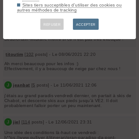
Salut,
Sites tiers succeptibles d'utiliser des cookies ou
Pour info il n'y a pas de neige en Val d'Aoste cette année, j'y
autres méthodes de tracking
suis allé fin avril et le massif du Grand Paradis était très sec.
Il faut porter au moins jusqu'au refuge VE2 à 2700m et
ensuite en haut il y a beaucoup de cailloux...
REFUSER
ACCEPTER
Le top niveau enneigement cette année c'est Vanoise-
Beaufortain-MtBlanc même si ce n'est pas très exotique !
titoutim
[
102
posts] - Le 08/06/2021 22:20
Ah merci beaucoup pour les infos :)
Effectivement, il y a beaucoup de neige par chez nous !
J
jeanbat
[
5
posts] - Le 11/06/2021 12:06
j'étais au grand paradis vendredi dernier, on partait à skis de
Chabot, et descente skis aux pieds jusqu'à VE2. Il doit
probablement falloir porter un peu maintenant.
J
jiel
[
114
posts] - Le 12/06/2021 23:31
Une idée des conditions là-haut ce vendredi :
h**ps://www.gulliver.it/itinerari/gran-paradiso-da-pont-