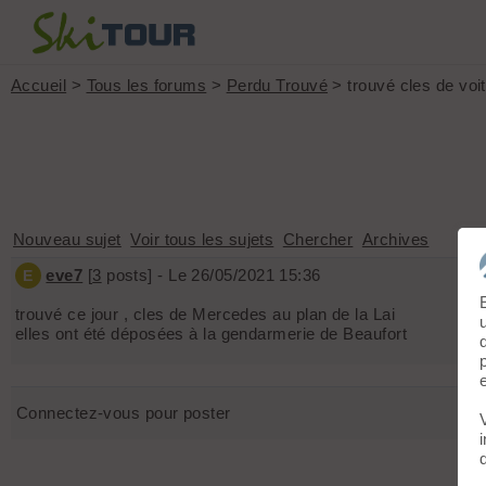
Accueil
>
Tous les forums
>
Perdu Trouvé
> trouvé cles de voi
Nouveau sujet
Voir tous les sujets
Chercher
Archives
eve7
[
3
posts] - Le 26/05/2021 15:36
E
trouvé ce jour , cles de Mercedes au plan de la Lai
elles ont été déposées à la gendarmerie de Beaufort
Connectez-vous pour poster