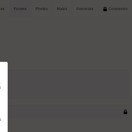
ies
Forums
Photos
Matos
Annonces
Connexion
à
i
s