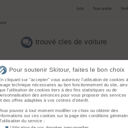
Actu
Topo-guide
Sort
ture
trouvé cles de voiture
Pour soutenir Skitour, faites le bon choix
En cliquant sur "accepter" vous autorisez l'utilisation de cookies 
usage technique nécessaires au bon fonctionnement du site, ains
que l'utilisation de cookies tiers à des fins statistiques ou de
personnalisation des annonces pour vous proposer des services
et des offres adaptées à vos centres d'interêt.
Vous pouvez à tout moment modifier ce choix ou obtenir des
informations sur ces cookies sur la page des conditions générale
d'utilisation du service :
Utilisation de vos données personnelles