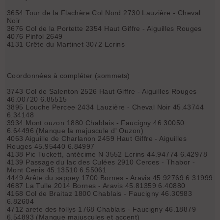
3654 Tour de la Flachère Col Nord 2730 Lauzière - Cheval
Noir
3676 Col de la Portette 2354 Haut Giffre - Aiguilles Rouges
4076 Pinfol 2649
4131 Crête du Martinet 3072 Ecrins
Coordonnées à compléter (sommets)
3743 Col de Salenton 2526 Haut Giffre - Aiguilles Rouges
46.00720 6.85515
3895 Louche Percee 2434 Lauzière - Cheval Noir 45.43744
6.34148
3934 Mont ouzon 1880 Chablais - Faucigny 46.30050
6.64496 (Manque la majuscule d' Ouzon)
4063 Aiguille de Charlanon 2459 Haut Giffre - Aiguilles
Rouges 45.95440 6.84997
4138 Pic Tuckett, antécime N 3552 Ecrins 44.94774 6.42978
4139 Passage du lac des Culées 2910 Cerces - Thabor -
Mont Cenis 45.13510 6.55061
4449 Arête du sappey 1700 Bornes - Aravis 45.92769 6.31999
4687 La Tulle 2014 Bornes - Aravis 45.81359 6.40880
4168 Col de Braitaz 1800 Chablais - Faucigny 46.30983
6.82604
4712 arete des follys 1768 Chablais - Faucigny 46.18879
6.54893 (Manque majuscules et accent)