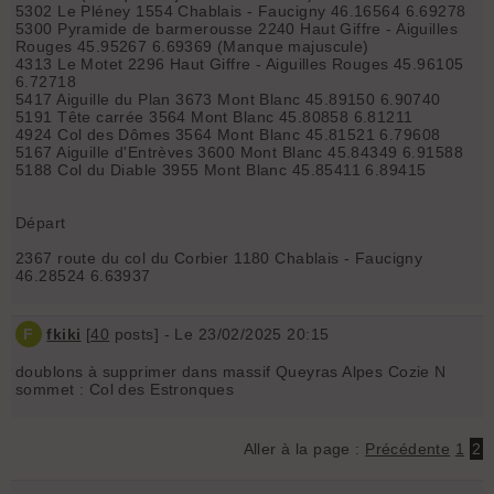
5302 Le Pléney 1554 Chablais - Faucigny 46.16564 6.69278
5300 Pyramide de barmerousse 2240 Haut Giffre - Aiguilles
Rouges 45.95267 6.69369 (Manque majuscule)
4313 Le Motet 2296 Haut Giffre - Aiguilles Rouges 45.96105
6.72718
5417 Aiguille du Plan 3673 Mont Blanc 45.89150 6.90740
5191 Tête carrée 3564 Mont Blanc 45.80858 6.81211
4924 Col des Dômes 3564 Mont Blanc 45.81521 6.79608
5167 Aiguille d'Entrèves 3600 Mont Blanc 45.84349 6.91588
5188 Col du Diable 3955 Mont Blanc 45.85411 6.89415
Départ
2367 route du col du Corbier 1180 Chablais - Faucigny
46.28524 6.63937
F
fkiki
[
40
posts] - Le 23/02/2025 20:15
doublons à supprimer dans massif Queyras Alpes Cozie N
sommet : Col des Estronques
Aller à la page :
Précédente
1
2