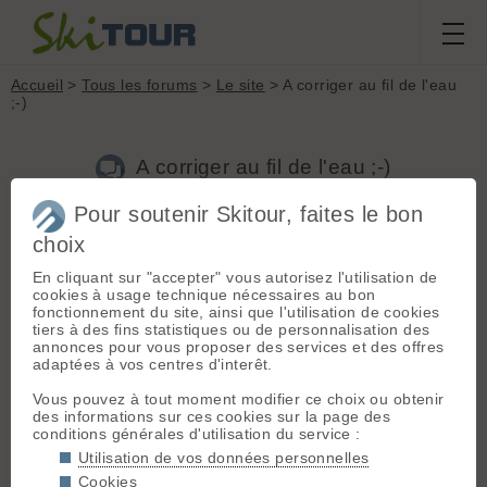
Accueil
>
Tous les forums
>
Le site
> A corriger au fil de l'eau
;-)
A corriger au fil de l'eau ;-)
Pour soutenir Skitour, faites le bon
choix
Aller à la page :
Précédente
1
2
En cliquant sur "accepter" vous autorisez l'utilisation de
Nouveau sujet
Voir tous les sujets
Chercher
Archives
cookies à usage technique nécessaires au bon
fonctionnement du site, ainsi que l'utilisation de cookies
J
Jakyv
[
78
posts] - Le 10/05/2021 19:25
tiers à des fins statistiques ou de personnalisation des
annonces pour vous proposer des services et des offres
Départs à supprimer (doublons incomplets sans sortie ni topo)
adaptées à vos centres d'interêt.
2991 Le Chenal 1700 Alpes Grées N 0 0
Vous pouvez à tout moment modifier ce choix ou obtenir
des informations sur ces cookies sur la page des
2255 virage de Creternas 1608 Alpes Grées N 0 0
conditions générales d'utilisation du service :
2485 Bon conseil 1559 Alpes Grées N 0 0
Utilisation de vos données personnelles
Cookies