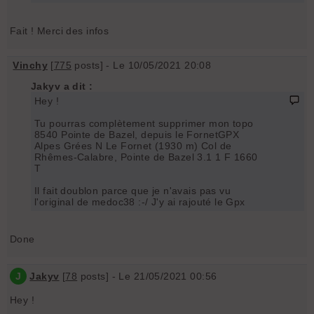
Fait ! Merci des infos
Vinchy
[
775
posts] - Le 10/05/2021 20:08
Jakyv a dit :
Hey !
Tu pourras complètement supprimer mon topo
8540 Pointe de Bazel, depuis le FornetGPX
Alpes Grées N Le Fornet (1930 m) Col de
Rhêmes-Calabre, Pointe de Bazel 3.1 1 F 1660
T
Il fait doublon parce que je n'avais pas vu
l'original de medoc38 :-/ J'y ai rajouté le Gpx
Done
J
Jakyv
[
78
posts] - Le 21/05/2021 00:56
Hey !