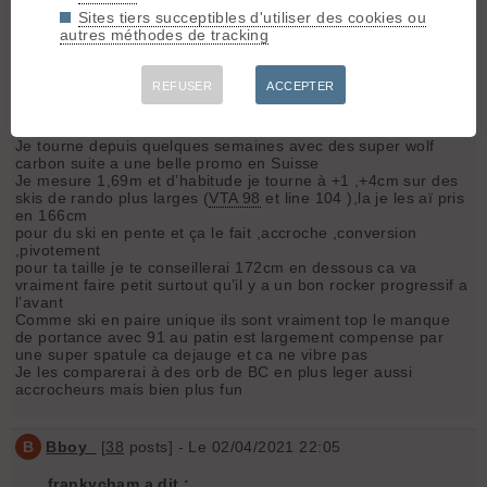
(mon choix à priori mais sur des souvenirs du XXème siècle)?
Sites tiers succeptibles d'utiliser des cookies ou
Merci à tous tes,
autres méthodes de tracking
Rafaël
REFUSER
ACCEPTER
F
frankycham
[
308
posts] - Le 02/04/2021 17:53
Je tourne depuis quelques semaines avec des super wolf
carbon suite a une belle promo en Suisse
Je mesure 1,69m et d’habitude je tourne à +1 ,+4cm sur des
skis de rando plus larges (
VTA 98
et line 104 ),la je les aï pris
en 166cm
pour du ski en pente et ça le fait ,accroche ,conversion
,pivotement
pour ta taille je te conseillerai 172cm en dessous ca va
vraiment faire petit surtout qu’il y a un bon rocker progressif a
l’avant
Comme ski en paire unique ils sont vraiment top le manque
de portance avec 91 au patin est largement compense par
une super spatule ca dejauge et ca ne vibre pas
Je les comparerai à des orb de BC en plus leger aussi
accrocheurs mais bien plus fun
B
Bboy_
[
38
posts] - Le 02/04/2021 22:05
frankycham a dit :