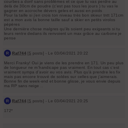
courbes a donf sans problèmes et ce que tu vas perdre au
delà de 30cm de poudre (c’est pas tous les jours ) tu vas le
gagner en accroche dévers geles et aussi en poids
Pour la taille si j’en crois ton niveau très bon skieur tntt 171cm
est a mon avis la bonne taille sauf a skier en petits virolos
pépères
Une dernière chose malgres qu’ils soient peu exigeants si tu
leurs rentre dedans ils renvoient un max grâce au carbone je
pense
R
Raf744
[
5
posts] - Le 03/04/2021 20:22
Merci Franky! Oui je viens de les prendre en 171. Un peu plus
de longueur ne m’handicape pas vraiment. En tout cas c’est
vraiment sympa d’avoir eu vos avis. Plus qu’à prendre les fix
mais pas encore trouvé de soldes sur celles que j’aimerais.
Bonne fin de week-end et bonne glisse, je vous envie depuis
ma RP sans neige ..
R
Raf744
[
5
posts] - Le 03/04/2021 20:25
172*