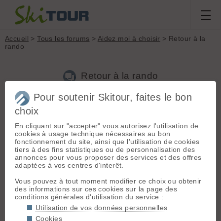
Accueil
>
Tous les forums
>
Aidez moi à choisir
> Retour à la
rando
Retour à la rando
Pour soutenir Skitour, faites le bon
Nouveau sujet
Voir tous les sujets
Chercher
Archives
choix
R
Raf744
[
5
posts] - Le 02/04/2021 17:20
En cliquant sur "accepter" vous autorisez l'utilisation de
cookies à usage technique nécessaires au bon
Bonjour à tous,
fonctionnement du site, ainsi que l'utilisation de cookies
Après 2 décennies et des filles qui ont grandi, je reviens vers
tiers à des fins statistiques ou de personnalisation des
le ski de rando. Le matériel ayant bien évolué, j’ai besoin de
annonces pour vous proposer des services et des offres
conseils sur la taille des skis... qui varient selon 0 -15cm /
adaptées à vos centres d'interêt.
taille du skieur selon les conseils.. Mon niveau de ski est
plutôt jugé très bon en toute neige, et je suis à l’aise partout.
Vous pouvez à tout moment modifier ce choix ou obtenir
Je ne rechercherai pas du ski « extrême », l’objectif et de la
des informations sur ces cookies sur la page des
rando sur plusieurs jours.
conditions générales d'utilisation du service :
Je vais sans doute opter pour des Majesty Superwolf 91 qui
Utilisation de vos données personnelles
me paraissent assez polyvalents. Pour ce type de ski, je
Cookies
mesure 1m73, que pouvez vous me conseiller, 166 ou 172