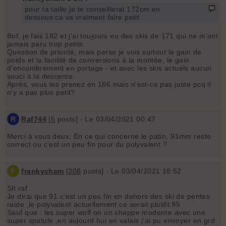
pour ta taille je te conseillerai 172cm en
dessous ca va vraiment faire petit
Bof, je fais 182 et j'ai toujours eu des skis de 171 qui ne m'ont
jamais paru trop petits.
Question de priorité, mais perso je vois surtout le gain de
poids et la facilité de conversions à la montée, le gain
d'encombrement en portage - et avec les skis actuels aucun
souci à la descente.
Après, vous les prenez en 166 mais n'est-ce pas juste pcq il
n'y a pas plus petit?
R
Raf744
[
5
posts] - Le 03/04/2021 00:47
Merci à vous deux. En ce qui concerne le patin, 91mm reste
correct ou c’est un peu fin pour du polyvalent ?
F
frankycham
[
308
posts] - Le 03/04/2021 18:52
Slt raf
Je dirai que 91 c’est un peu fin en dehors des ski de pentes
raide ,le polyvalent actuellement ce serait plutôt 95
Sauf que : les super wolf on un shappe moderne avec une
super spatule ,en aujourd hui en valais j’ai pu envoyer en grd