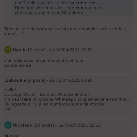
end? enfin pas sûr...c 'est pas très clair...
Donc motivée pour aller chercher quelque
chose pas trop loin de Chambery...
Bonsoir, je suis partante aussi pour dimanche et/ou lundi si
jamais...!
F
flyoliv
[
3
posts] - Le 02/04/2021 22:50
J'en suis aussi dispo dimanche et lundi
bonne soirée
Zabouille
[
4
posts] - Le 03/04/2021 08:26
Hello!
Du coup Olivier , Damien ,Andrea et moi !
On peut faire un groupe WhatsApp pour réfléchir ensemble !
Je regarde s il y a les numéros de tout le monde !
Isa
N
Nicolaso
[
10
posts] - Le 06/05/2021 22:21
Bonjour,