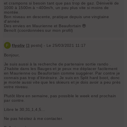
et crampons si besoin tant que pas trop de gaz. Dénivelé de
1000 à 1500m à ~400m/h, un peu plus vite si moins de
montée.
Bon niveau en descente, pratique depuis une vingtaine
d'année
Des envies en Maurienne et Beaufortain 😎
Benoît (coordonnées sur mon profil)
F
flyoliv
[
3
posts] - Le 25/03/2021 11:17
Bonjour,
Je suis aussi à la recherche de partenaire sortie rando .
J'habite dans les Bauges et je peux me déplacer facilement
en Maurienne ou Beaufortain comme suggérer. Par contre je
connais pas trop d'itinéraire. Je suis en Split hard boot, donc
je monte aussi vite que les skieurs et je dois avoir a peu près
votre niveau.
Plutôt libre en semaine, pas possible le week end prochain
par contre.
Libre le 30,31,1,4,5...
Ne pas hésitez à me contacter.