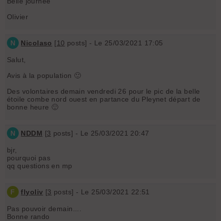
Belle journée
Olivier
N
Nicolaso
[
10
posts] - Le 25/03/2021 17:05
Salut,
Avis à la population 🙂
Des volontaires demain vendredi 26 pour le pic de la belle
étoile combe nord ouest en partance du Pleynet départ de
bonne heure 🙂
N
NDDM
[
3
posts] - Le 25/03/2021 20:47
bjr,
pourquoi pas
qq questions en mp
F
flyoliv
[
3
posts] - Le 25/03/2021 22:51
Pas pouvoir demain....
Bonne rando