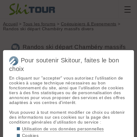
Accueil
>
Tous les forums
>
Coéquipiers & Evenements
>
Randos ski départ Chambéry massifs divers
Randos ski départ Chambéry massifs
divers
Pour soutenir Skitour, faites le bon
choix
Nouveau sujet
Voir tous les sujets
Chercher
Archives
En cliquant sur "accepter" vous autorisez l'utilisation de
cookies à usage technique nécessaires au bon
N
Nicolaso
[
10
posts] - Le 19/03/2021 16:23
fonctionnement du site, ainsi que l'utilisation de cookies
tiers à des fins statistiques ou de personnalisation des
Bonjour,
annonces pour vous proposer des services et des offres
adaptées à vos centres d'interêt.
Je recherche des personnes motivés pour randonner à ski, je
suis sur Chambéry, mes massifs de prédilections
Vous pouvez à tout moment modifier ce choix ou obtenir
essentiellement belledonne et beaufortain , autonome et
des informations sur ces cookies sur la page des
équipé sécu, bon skieur, montée 400/500 mètres heures,
conditions générales d'utilisation du service :
bonne ambiance détendu et tranquille le plaisir avant tout.
Utilisation de vos données personnelles
Cookies