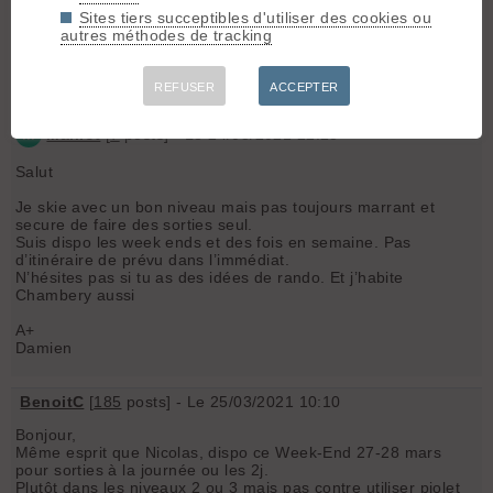
Ouvert à toute propositions de courses et idées
Sites tiers succeptibles d'utiliser des cookies ou
sympathiques.
autres méthodes de tracking
A bientôt
Nicolas
REFUSER
ACCEPTER
M
Maillot
[
7
posts] - Le 24/03/2021 22:28
Salut
Je skie avec un bon niveau mais pas toujours marrant et
secure de faire des sorties seul.
Suis dispo les week ends et des fois en semaine. Pas
d’itinéraire de prévu dans l’immédiat.
N’hésites pas si tu as des idées de rando. Et j’habite
Chambery aussi
A+
Damien
BenoitC
[
185
posts] - Le 25/03/2021 10:10
Bonjour,
Même esprit que Nicolas, dispo ce Week-End 27-28 mars
pour sorties à la journée ou les 2j.
Plutôt dans les niveaux 2 ou 3 mais pas contre utiliser piolet