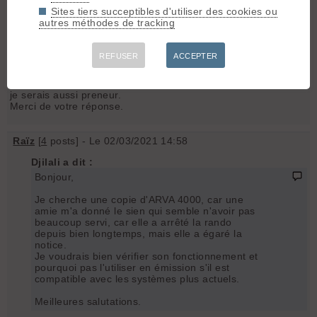
Sites tiers succeptibles d'utiliser des cookies ou
autres méthodes de tracking
J
josselin42
[
25
posts] - Le 02/03/2021 09:15
REFUSER
ACCEPTER
Bonjour,
Avez vous eu la notice du coup?
je serais aussi preneur.
Merci de votre réponse.
Raïz
[
4
posts] - Le 02/03/2021 14:58
Djilali a dit :
Bonjour,
Je cherche une copie d'ARVA 4000, car une
amie m'a donné le sien qui semble n'avoir pas
beaucoup servi, car elle a arrêté la rando
depuis bien longtemps, mais elle a égaré la
notice.
Je voudrais bien vérifier son fonctionnement et
pourquoi pas l'utiliser en émission s'il est
compatible avec les systèmes plus actuels.
Meilleures salutations.