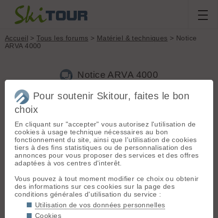
Accueil
>
Tous les forums
>
Matériel & techniques
> Notice
ARVA 4000
Notice ARVA 4000
Pour soutenir Skitour, faites le bon
Nouveau sujet
Voir tous les sujets
Chercher
Archives
choix
D
Djilali
[
2
posts] - Le 02/02/2021 23:00
En cliquant sur "accepter" vous autorisez l'utilisation de
cookies à usage technique nécessaires au bon
Bonjour,
fonctionnement du site, ainsi que l'utilisation de cookies
tiers à des fins statistiques ou de personnalisation des
Je cherche une copie d'ARVA 4000, car une amie m'a donné
annonces pour vous proposer des services et des offres
le sien qui semble n'avoir pas beaucoup servi, car elle a
adaptées à vos centres d'interêt.
arrêté la rando depuis bien longtemps, mais elle a égaré la
notice.
Vous pouvez à tout moment modifier ce choix ou obtenir
Je voudrais bien vérifier son fonctionnement et pourquoi pas
des informations sur ces cookies sur la page des
l'utiliser en émission s'il est compatible avec les systèmes
conditions générales d'utilisation du service :
plus actuels.
Utilisation de vos données personnelles
Cookies
Meilleures salutations.