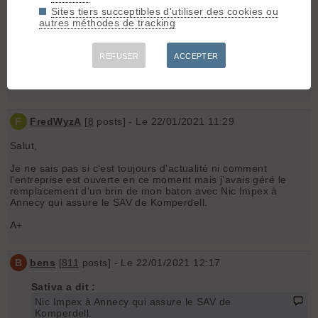
Merci d'avance.
Sites tiers succeptibles d'utiliser des cookies ou
autres méthodes de tracking
G
Guillaume05
[
17
posts] - Le 22/01/2021 11:27
REFUSER
ACCEPTER
Salut, tente de passer par le magasin où tu as acheté les
bâtons. C'est ce que j'ai fait après avoir cassé un brin.
F
FredWyzA
[
8
posts] - Le 22/01/2021 11:29
Salut,
Je ne sais pas si c'est toujours d'actualité ni comment
l'entreprise est ouverte en ce moment mais j'avais géré le
remplacement d'un brin de mon baton avec Nic Impex à
Annecy qui assure le SAV de Komperdell.
A+
B
bens
[
811
posts] - Le 22/01/2021 12:17
Sativa a dit :
Nic Impex à Annecy qui assure le SAV de
Komperdell.