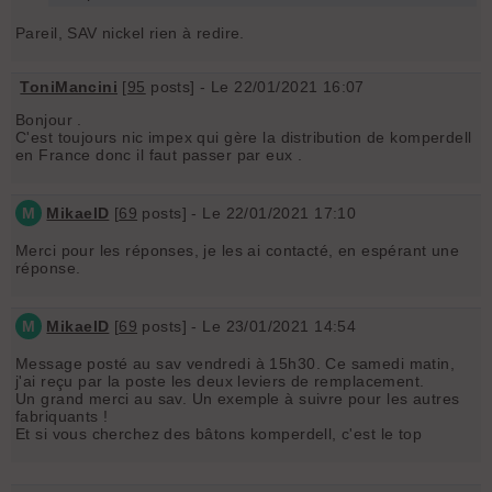
Pareil, SAV nickel rien à redire.
ToniMancini
[
95
posts] - Le 22/01/2021 16:07
Bonjour .
C'est toujours nic impex qui gère la distribution de komperdell
en France donc il faut passer par eux .
M
MikaelD
[
69
posts] - Le 22/01/2021 17:10
Merci pour les réponses, je les ai contacté, en espérant une
réponse.
M
MikaelD
[
69
posts] - Le 23/01/2021 14:54
Message posté au sav vendredi à 15h30. Ce samedi matin,
j'ai reçu par la poste les deux leviers de remplacement.
Un grand merci au sav. Un exemple à suivre pour les autres
fabriquants !
Et si vous cherchez des bâtons komperdell, c'est le top