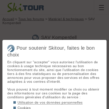
Accueil
>
Tous les forums
>
Matériel & techniques
> SAV
Komperdell
SAV Komperdell
Pour soutenir Skitour, faites le bon
Nouveau sujet
Voir tous les sujets
Chercher
Archives
choix
M
MikaelD
[
69
posts] - Le 22/01/2021 10:30
En cliquant sur "accepter" vous autorisez l'utilisation de
cookies à usage technique nécessaires au bon
Bonjour,
fonctionnement du site, ainsi que l'utilisation de cookies
tiers à des fins statistiques ou de personnalisation des
les leviers de serrage de mes Komperdell contour titanal 2
annonces pour vous proposer des services et des offres
sont tordus. Je voudrais les remplacer mais je n'arrive pas à
adaptées à vos centres d'interêt.
contacter le SAV de komperdell. 2 emails et je n'ai encore
aucune réponse.
Vous pouvez à tout moment modifier ce choix ou obtenir
Leki propose des leviers pour ses bâtons mais chez
des informations sur ces cookies sur la page des
Komperdell, les pièces de rechange ne s'étendent qu'aux
conditions générales d'utilisation du service :
rondelles de bâtons (c'est bien d'être confiant).
Utilisation de vos données personnelles
Est-ce que quelqu'un aurait une solution à ce problème ?
Cookies