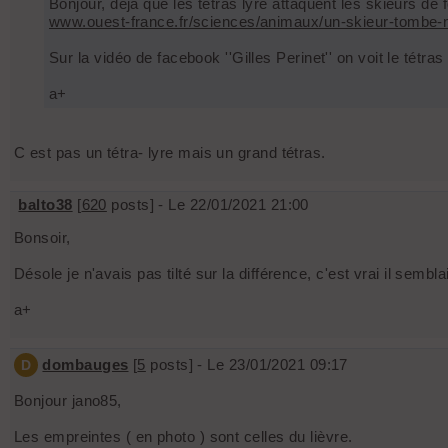
Bonjour, déjà que les tétras lyre attaquent les skieurs de 
www.ouest-france.fr/sciences/animaux/un-skieur-tombe-
Sur la vidéo de facebook ''Gilles Perinet'' on voit le tétr
a+
C est pas un tétra- lyre mais un grand tétras.
balto38
[
620
posts] - Le 22/01/2021 21:00
Bonsoir,
Désole je n'avais pas tilté sur la différence, c'est vrai il semb
a+
dombauges
[
5
posts] - Le 23/01/2021 09:17
D
Bonjour jano85,
Les empreintes ( en photo ) sont celles du lièvre.