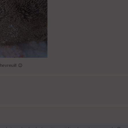
hevreuil! 😉