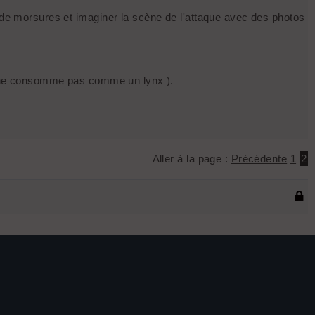
s de morsures et imaginer la scène de l'attaque avec des photos
oup ne consomme pas comme un lynx ).
Aller à la page :
Précédente
1
2