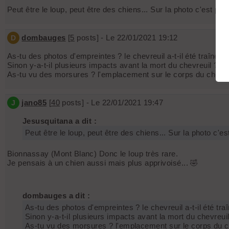
Peut être le loup, peut être des chiens... Sur la photo c'est pas
dombauges
[
5
posts] - Le 22/01/2021 19:12
D
As-tu des photos d'empreintes ? le chevreuil a-t-il été traîné ?
Sinon y-a-t-il plusieurs impacts avant la mort du chevreuil ?
As-tu vu des morsures ? l'emplacement sur le corps du chevreui
jano85
[
40
posts] - Le 22/01/2021 19:47
J
Jesusquitana a dit :
Peut être le loup, peut être des chiens... Sur la photo c'e
Bionnassay (Mont Blanc) Donc le loup très rare.
Je pensais à un chien aussi mais plus apprivoisé... 🤣
dombauges a dit :
As-tu des photos d'empreintes ? le chevreuil a-t-il été tra
Sinon y-a-t-il plusieurs impacts avant la mort du chevreuil
As-tu vu des morsures ? l'emplacement sur le corps du che