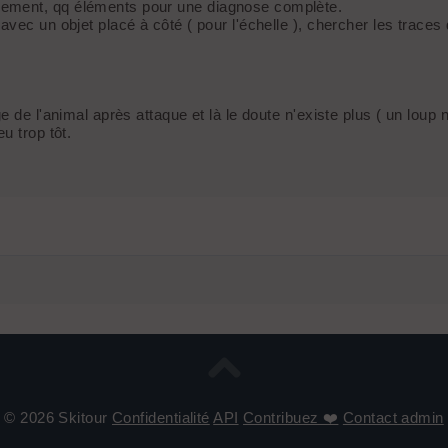
sement, qq éléments pour une diagnose complète.
avec un objet placé à côté ( pour l'échelle ), chercher les trace
ge de l'animal après attaque et là le doute n'existe plus ( un l
u trop tôt.
© 2026 Skitour
Confidentialité
API
Contribuez ❤️
Contact admin