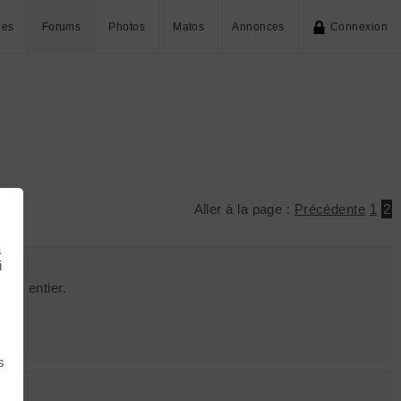
ies
Forums
Photos
Matos
Annonces
Connexion
Aller à la page :
Précédente
1
2
à
i
rès entier.
s