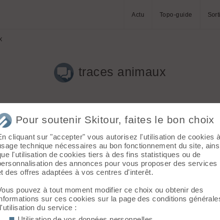
Actu
Topo-guide
Sort
x
traces animaux
Pour soutenir Skitour, faites le bon choix
En cliquant sur "accepter" vous autorisez l'utilisation de cookies 
usage technique nécessaires au bon fonctionnement du site, ains
que l'utilisation de cookies tiers à des fins statistiques ou de
dait ton départ pour manger un peu car le chevreuil semble à peu p
personnalisation des annonces pour vous proposer des services
et des offres adaptées à vos centres d'interêt.
our réduire le nombre de chevreuil. 😉
Vous pouvez à tout moment modifier ce choix ou obtenir des
informations sur ces cookies sur la page des conditions générale
d'utilisation du service :
Utilisation de vos données personnelles