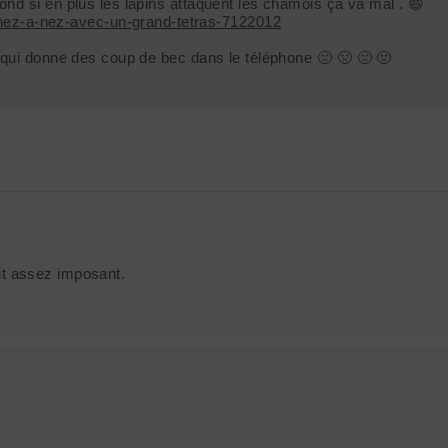
fond si en plus les lapins attaquent les chamois ça va mal . 😄
nez-a-nez-avec-un-grand-tetras-7122012
as qui donne des coup de bec dans le téléphone 🤢 🤢 🤢 🤢
lait assez imposant.