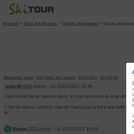
Accueil
>
Tous les forums
>
Divers montagne
> traces animau
Nouveau sujet
Voir tous les sujets
Chercher
Archives
balto38
[
620
posts] - Le 22/01/2021 18:48
Cela venait de se passer alors, si cela se trouve le loup atten
C'est la nature, comme cela on n'aura pas à faire une battue p
a+
Nicom
[
573
posts] - Le 22/01/2021 18:48
N