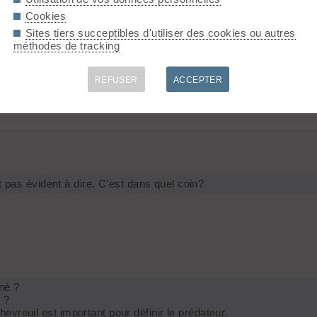
 évident à dire. C'est dans quel coin?
Cookies
Sites tiers succeptibles d'utiliser des cookies ou autres
méthodes de tracking
REFUSER
ACCEPTER
l est important pour définir le prédateur.
st pas évident à dire. C'est dans quel coin?
îné ?
 ?
vreuil est important pour définir le prédateur.