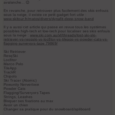
avalanche... 😉
En revanche, pour retrouver plus facilement des skis enfouis
sous la neige, il existe ce petit gadget fort utile :
www.skitour.fr/matos/divers/dynafit-deep-snow-band
Il y a aussi cet article qui passe en revue tous les systèmes
possibles high-tech et low-tech pour localiser ses skis enfouis
sous la neige :
www.ski.com.au/xf/threads/lost-ski-ski-
retriever-vs-resqski-vs-loc8tor-vs-tileapp-vs-powder-cats-vs-
flagging-surveyors-tape.79869/
Ski Retriever
ResqSki
Loc8tor
Marco Polo
TileApp
TrackR
Chipolo
Ski Tracer (Atomic)
Powunity Nerverlose
Powder Cats
Flagging/Surveryors Tapes
Strings, Leashes
Bloquer ses fixations au max
Avoir un chien
Changer sa pratique pour du snowboard/spliboard