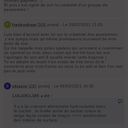
minutes gagnées...)
Et puis c'est rigolo de voir la créativité d'un groupe de
passionnés !
F
frankycham
[
308
posts] - Le 05/02/2021 21:03
Lulu bien d’accord avec toi sur la créativité des passionnés
,c’est sympa mais qd même professeurs tournesol de mon
point de vue
Ça me rappelle mes potes speleos qui arrivaient a customiser
un opininel ou mon vieux voisin qui me fait tous les ans
l’apologie de son ami 8 (quelle merde cette bagnole )
Tu es adepte du leach il en existe de très bons ds le
commerce pour trois francs six sous tu es anti et ben t’en met
pas et puis voila
S
skiacro
[
287
posts] - Le 06/02/2021 16:35
LULU3CL185 a dit :
Il y a du colorant alimentaire hydrosoluble dans
le sachet , la ficelle sortie du sachet colore la
neige façon cordex de maçon >>>> amélioration
des indices de surface.