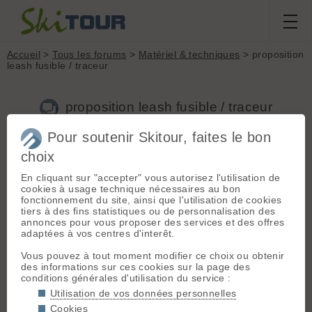
Accueil
>
Tous les forums
>
Matériel & techniques
> proposition
leash fusible / traceur
proposition leash fusible / traceur
Pour soutenir Skitour, faites le bon
choix
Aller à la page :
Précédente
1
2
En cliquant sur "accepter" vous autorisez l'utilisation de
Nouveau sujet
Voir tous les sujets
Chercher
Archives
cookies à usage technique nécessaires au bon
fonctionnement du site, ainsi que l'utilisation de cookies
L
LULU3CL185
[
32
posts] - Le 04/02/2021 22:12
tiers à des fins statistiques ou de personnalisation des
annonces pour vous proposer des services et des offres
Bien joué Alx ,
adaptées à vos centres d'interêt.
N'as tu pas peur des accrochages dans la végétation voire la
Vous pouvez à tout moment modifier ce choix ou obtenir
croute ?
des informations sur ces cookies sur la page des
Qu'utilises tu pour "régler" l'effort de déclenchement du
conditions générales d'utilisation du service :
fusible?
Utilisation de vos données personnelles
Pour ma part voila ce que donne 4 m de ruban enroulés sur
Cookies