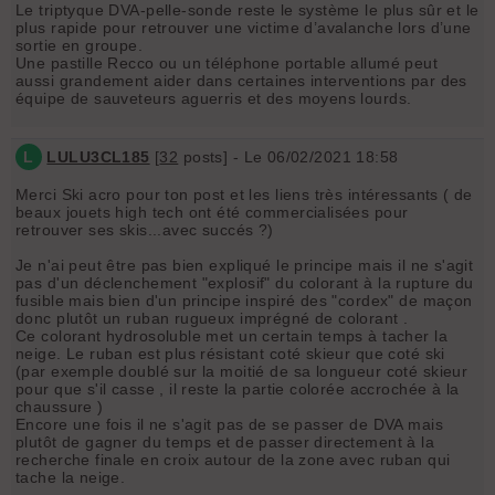
Le triptyque DVA-pelle-sonde reste le système le plus sûr et le
plus rapide pour retrouver une victime d’avalanche lors d’une
sortie en groupe.
Une pastille Recco ou un téléphone portable allumé peut
aussi grandement aider dans certaines interventions par des
équipe de sauveteurs aguerris et des moyens lourds.
L
LULU3CL185
[
32
posts] - Le 06/02/2021 18:58
Merci Ski acro pour ton post et les liens très intéressants ( de
beaux jouets high tech ont été commercialisées pour
retrouver ses skis...avec succés ?)
Je n'ai peut être pas bien expliqué le principe mais il ne s'agit
pas d'un déclenchement "explosif" du colorant à la rupture du
fusible mais bien d'un principe inspiré des "cordex" de maçon
donc plutôt un ruban rugueux imprégné de colorant .
Ce colorant hydrosoluble met un certain temps à tacher la
neige. Le ruban est plus résistant coté skieur que coté ski
(par exemple doublé sur la moitié de sa longueur coté skieur
pour que s'il casse , il reste la partie colorée accrochée à la
chaussure )
Encore une fois il ne s'agit pas de se passer de DVA mais
plutôt de gagner du temps et de passer directement à la
recherche finale en croix autour de la zone avec ruban qui
tache la neige.