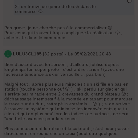
2° on trouve ce genre de leash dans le
commerce 😉.
Pas grave, je ne cherche pas à le commercialiser 🤣
Pour ceux qui trouvent trop compliquée la réalisation 🙄 ,
achetez-le dans le commerce
L
LULU3CL185
[
32
posts] - Le 05/02/2021 20:48
Bien d'accord avec toi Jeroen , d'ailleurs j'utilise depuis
longtemps ton super proto , c'est à dire ...rien ! (avec une
fâcheuse tendance à skier verrouillé ... pas bien)
Malgré tout , après plusieurs miracles ( un ski file en bas en
station (touché personne ouf 🤭 ) , ski perdu sur glacier qui
s'arrête par miracle entre 2 crevasses du grand plateau 🤢 ;
déchaussage intempestif à la montée en tapant pour marquer
la trace sur du dur , rattrapé in extrémis... 😯 ) ; si on arrivait
à trouver un système qui minimise les inconvénients que tu
cites et qui en plus améliore les indices de surface , ce serait
"une belle avancée pour la science"
Plus sérieusement le ruban et le colorant , c'est pour passer
directement en recherche en croix (peut être quelques