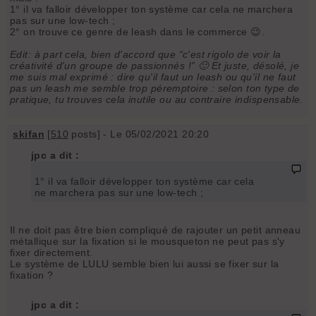
1° il va falloir développer ton système car cela ne marchera
pas sur une low-tech ;
2° on trouve ce genre de leash dans le commerce 😉.
Edit: à part cela, bien d'accord que “c'est rigolo de voir la
créativité d'un groupe de passionnés !” 🙂 Et juste, désolé, je
me suis mal exprimé : dire qu'il faut un leash ou qu'il ne faut
pas un leash me semble trop péremptoire : selon ton type de
pratique, tu trouves cela inutile ou au contraire indispensable.
skifan
[
510
posts] - Le 05/02/2021 20:20
jpc a dit :
1° il va falloir développer ton système car cela
ne marchera pas sur une low-tech ;
Il ne doit pas être bien compliqué de rajouter un petit anneau
métallique sur la fixation si le mousqueton ne peut pas s'y
fixer directement.
Le système de LULU semble bien lui aussi se fixer sur la
fixation ?
jpc a dit :