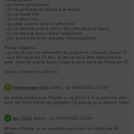
- ça traine pas partout
- on ne perd pas de temps à le mettre
- ça ne coute rien
- ça ne pèse rien
- ça cède à partir de d'un effort nul
- ça ne favorise pas le retour des skis dans la figure
- ça ne fait pas ancre dans l'avalanche
- pas besoin de tests, brevets, homologations
Points négatifs :
- ça ne va pas me permettre de gagner le concours lépine 🙁
- une fois tous les 10 ans, je devrai peut-être descendre à
pied, mais de toutes façon j'étais là pour faire de l'exercice 😉
(sinon, j'adore vos idées !)
F
frankycham
[
308
posts] - Le 05/02/2021 17:49
En même temps jean Claude vu la photo 1 si tu perd tes skis
avec les fix et même les pompes y’a pas de quoi pleurer haha
J
jpc
[
1465
posts] - Le 05/02/2021 19:24
@Jean-Claude, je ne voudrais pas jouer les rabat-joie 🤭 ,
mais :