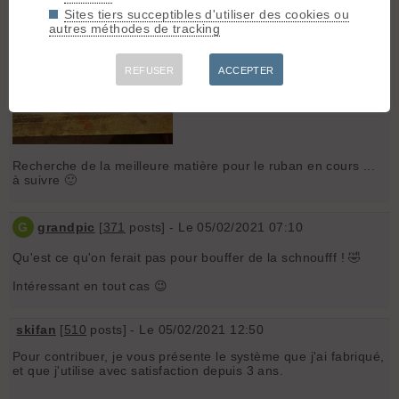
un bout de baton + colorant le tout dans une gaine en
Sites tiers succeptibles d'utiliser des cookies ou
chambre à air !
autres méthodes de tracking
REFUSER
ACCEPTER
Recherche de la meilleure matière pour le ruban en cours ...
à suivre 🙂
G
grandpic
[
371
posts] - Le 05/02/2021 07:10
Qu'est ce qu'on ferait pas pour bouffer de la schnoufff ! 🤣
Intéressant en tout cas 😉
skifan
[
510
posts] - Le 05/02/2021 12:50
Pour contribuer, je vous présente le système que j'ai fabriqué,
et que j'utilise avec satisfaction depuis 3 ans.