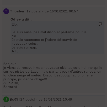
T
Thosber
[
17
posts] - Le 16/01/2021 00:57
Odrey a dit :
Elo,
Je suis aussi pas mal dispo et partante pour le
ski.
Je suis autonome et j'adore découvrir de
nouveaux coins.
Je suis sur gap.
A +,
Bonjour,
je viens de recevoir mes nouveaux skis, aujourd'hui tranquille
sur les pistes de Laye, mais partant pour d'autres randos, en
fonction neige et météo. Dispo, beaucoup; autonome, en
principe, prudence oblige!!!
Au plaisir,
Bertrand
J
jls05
[
24
posts] - Le 16/01/2021 10:48