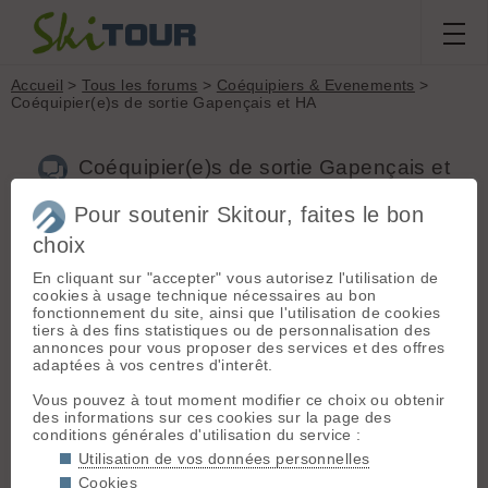
Accueil
>
Tous les forums
>
Coéquipiers & Evenements
>
Coéquipier(e)s de sortie Gapençais et HA
Coéquipier(e)s de sortie Gapençais et
HA
Pour soutenir Skitour, faites le bon
choix
Nouveau sujet
Voir tous les sujets
Chercher
Archives
En cliquant sur "accepter" vous autorisez l'utilisation de
manu R
[
677
posts] - Le 12/01/2021 13:28
cookies à usage technique nécessaires au bon
fonctionnement du site, ainsi que l'utilisation de cookies
Salut,
tiers à des fins statistiques ou de personnalisation des
Nouvel arrivant sur le dept des HA, je vais avoir pas mal de
annonces pour vous proposer des services et des offres
temps libre cet hiver en semaine pour profiter du secteur et
adaptées à vos centres d'interêt.
vu que je ne connais pas beaucoup de monde et que c'est
toujours plus sympa de partager les sorties à ski, n'hésitez
Vous pouvez à tout moment modifier ce choix ou obtenir
pas à me contacter.
des informations sur ces cookies sur la page des
Autonome, rythme adaptatif, pas trop l'esprit de compète je
conditions générales d'utilisation du service :
préfère la bonne humeur et la rigolade, les jolies traces et les
Utilisation de vos données personnelles
coins sauvages
Cookies
Contact par MP ou tel, comme voul'voul, n'ayez pas peur je