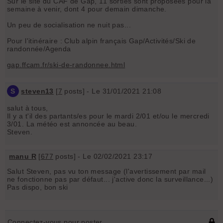
Sur le site du CAF de Gap, 11 sorties sont proposées pour la
semaine à venir, dont 4 pour demain dimanche.
Un peu de socialisation ne nuit pas...
Pour l'itinéraire : Club alpin français Gap/Activités/Ski de
randonnée/Agenda
gap.ffcam.fr/ski-de-randonnee.html
S
steven13
[
7
posts] - Le 31/01/2021 21:08
salut à tous,
Il y a t'il des partants/es pour le mardi 2/01 et/ou le mercredi
3/01. La météo est annoncée au beau.
Steven.
manu R
[
677
posts] - Le 02/02/2021 23:17
Salut Steven, pas vu ton message (l'avertissement par mail
ne fonctionne pas par défaut... j'active donc la surveillance...)
Pas dispo, bon ski
Connectez-vous pour poster