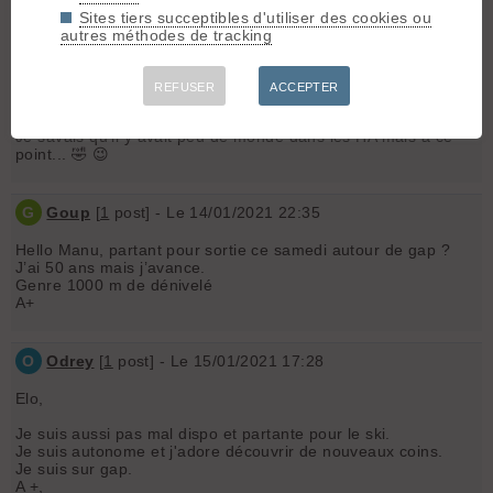
mords pas 🙂
Sites tiers succeptibles d'utiliser des cookies ou
A plouche
autres méthodes de tracking
manu R
[
677
posts] - Le 14/01/2021 17:30
REFUSER
ACCEPTER
Merci à ceux qui m'ont répondu en MP
Je savais qu'il y avait peu de monde dans les HA mais à ce
point... 🤣 😉
G
Goup
[
1
post] - Le 14/01/2021 22:35
Hello Manu, partant pour sortie ce samedi autour de gap ?
J’ai 50 ans mais j’avance.
Genre 1000 m de dénivelé
A+
O
Odrey
[
1
post] - Le 15/01/2021 17:28
Elo,
Je suis aussi pas mal dispo et partante pour le ski.
Je suis autonome et j'adore découvrir de nouveaux coins.
Je suis sur gap.
A +,