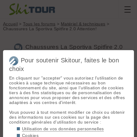
Accueil
>
Tous les forums
>
Matériel & techniques
>
Chaussures La Sportiva Spitfire 2.0 Attention!
Chaussures La Sportiva Spitfire 2.0
Attention!
Pour soutenir Skitour, faites le bon
choix
Nouveau sujet
Voir tous les sujets
Chercher
Archives
En cliquant sur "accepter" vous autorisez l'utilisation de
cookies à usage technique nécessaires au bon
F
franck102
[
13
posts] - Le 14/12/2020 14:24
fonctionnement du site, ainsi que l'utilisation de cookies
tiers à des fins statistiques ou de personnalisation des
Bonjour à tous,
annonces pour vous proposer des services et des offres
adaptées à vos centres d'interêt.
Ce week-end le petit axe de 3mm que vient crocheter le
crochet arrière s’est fait la belle sur une de mes chaussures.
Vous pouvez à tout moment modifier ce choix ou obtenir
En bricolant une réparation je fais le tour de la chaussure, et
des informations sur ces cookies sur la page des
là je découvre que plus de la moitié des vis cruciformes
conditions générales d'utilisation du service :
apparentes sont desserrées 🙁
Manifestement La Sportiva n’a pas les moyens de s’offrir du
Utilisation de vos données personnelles
frein filet, donc pensez à vérifier vos chaussures...
Cookies