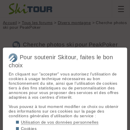
Accueil
>
Tous les forums
>
Divers montagne
> Cherche photos
ski pour PeakPoker
Cherche photos ski pour PeakPoker
Pour soutenir Skitour, faites le bon
choix
Aller à la page :
1
2
3
Suivante
En cliquant sur "accepter" vous autorisez l'utilisation de
Nouveau sujet
Voir tous les sujets
Chercher
Archives
cookies à usage technique nécessaires au bon
Ajen Zenith
[
188
posts] - Le 28/11/2020 07:17
fonctionnement du site, ainsi que l'utilisation de cookies
tiers à des fins statistiques ou de personnalisation des
Bonjour,
annonces pour vous proposer des services et des offres
adaptées à vos centres d'interêt.
Pour le tirage définitif du jeu de cartes PeakPoker
(www.peakpoker.fr) je cherche des photos de sommets
Vous pouvez à tout moment modifier ce choix ou obtenir
skiables suivants :
des informations sur ces cookies sur la page des
- Arcalod
conditions générales d'utilisation du service :
- Chamechaude
Utilisation de vos données personnelles
- Monte Cintu
Cookies
- Pointe Percée