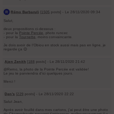
R
Rémo Barbaruli
[
1505
posts] - Le 28/11/2020 09:34
Salut,
deux propositions ci-dessous :
- pour la
Pointe Percée
, photo runcec
- pour la
Tournette
, moins convaincante.
Je dois avoir de l'Obiou en stock aussi mais pas en ligne, je
regarde ça 😉
Ajen Zenith
[
188
posts] - Le 28/11/2020 21:42
@Remo, la photo de la Pointe Percée est validée!
Le jeu te parviendra d'ici quelques jours.
Merci !
Den's
[
229
posts] - Le 28/11/2020 22:22
Salut Jean,
Après avoir fouillé dans mes cartons, j'ai peut être une photo
de Chamechaude pouvant t'intéresser, malheureusement il y