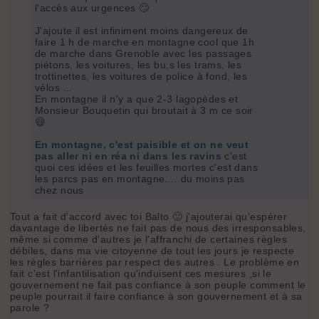
l'accès aux urgences 🙄
J'ajoute il est infiniment moins dangereux de
faire 1 h de marche en montagne cool que 1h
de marche dans Grenoble avec les passages
piétons, les voitures, les bu,s les trams, les
trottinettes, les voitures de police à fond, les
vélos ...
En montagne il n'y a que 2-3 lagopèdes et
Monsieur Bouquetin qui broutait à 3 m ce soir
😄
En montagne, c'est paisible et on ne veut
pas aller ni en réa ni dans les ravins
c'est
quoi ces idées et les feuilles mortes c'est dans
les parcs pas en montagne.... du moins pas
chez nous
Tout a fait d'accord avec toi Balto 🙂 j'ajouterai qu'espérer
davantage de libertés ne fait pas de nous des irresponsables,
même si comme d'autres je l'affranchi de certaines règles
débiles, dans ma vie citoyenne de tout les jours je respecte
les règles barrières par respect des autres . Le problème en
fait c'est l'infantilisation qu'induisent ces mesures ,si le
gouvernement ne fait pas confiance à son peuple comment le
peuple pourrait il faire confiance à son gouvernement et à sa
parole ?