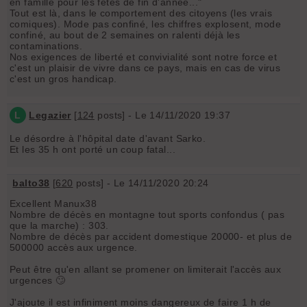
en famille pour les fêtes de fin d'année..."
Tout est là, dans le comportement des citoyens (les vrais
comiques). Mode pas confiné, les chiffres explosent, mode
confiné, au bout de 2 semaines on ralenti déjà les
contaminations.
Nos exigences de liberté et convivialité sont notre force et
c'est un plaisir de vivre dans ce pays, mais en cas de virus
c'est un gros handicap.
L
Legazier
[
124
posts] - Le 14/11/2020 19:37
Le désordre à l'hôpital date d'avant Sarko.
Et les 35 h ont porté un coup fatal...
balto38
[
620
posts] - Le 14/11/2020 20:24
Excellent Manux38
Nombre de décès en montagne tout sports confondus ( pas
que la marche) : 303.
Nombre de décès par accident domestique 20000- et plus de
500000 accès aux urgence.
Peut être qu'en allant se promener on limiterait l'accès aux
urgences 🙄
J'ajoute il est infiniment moins dangereux de faire 1 h de