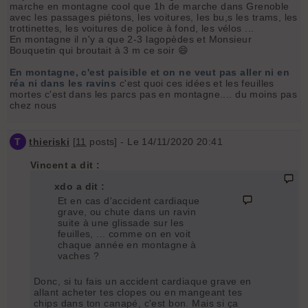
marche en montagne cool que 1h de marche dans Grenoble
avec les passages piétons, les voitures, les bu,s les trams, les
trottinettes, les voitures de police à fond, les vélos ...
En montagne il n'y a que 2-3 lagopèdes et Monsieur
Bouquetin qui broutait à 3 m ce soir 😄
En montagne, c'est paisible et on ne veut pas aller ni en
réa ni dans les ravins
c'est quoi ces idées et les feuilles
mortes c'est dans les parcs pas en montagne.... du moins pas
chez nous
T
thieriski
[
11
posts] - Le 14/11/2020 20:41
Vincent a dit :
xdo a dit :
Et en cas d'accident cardiaque
grave, ou chute dans un ravin
suite à une glissade sur les
feuilles, ... comme on en voit
chaque année en montagne à
vaches ?
Donc, si tu fais un accident cardiaque grave en
allant acheter tes clopes ou en mangeant tes
chips dans ton canapé, c'est bon. Mais si ça