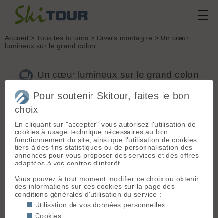
Accueil
>
Tous les forums
>
Divers montagne
> Un cœur
lumineux sur le grand colon
Un cœur lumineux sur le grand colon
Pour soutenir Skitour, faites le bon
choix
Aller à la page :
Précédente
1
2
3
4
5
6
7
...
10
Suivante
En cliquant sur "accepter" vous autorisez l'utilisation de
Nouveau sujet
Voir tous les sujets
Chercher
Archives
cookies à usage technique nécessaires au bon
fonctionnement du site, ainsi que l'utilisation de cookies
B
bens
[
811
posts] - Le 14/11/2020 15:42
tiers à des fins statistiques ou de personnalisation des
annonces pour vous proposer des services et des offres
Bravo aux manifestants délinquants 😄
adaptées à vos centres d'interêt.
Le préfet de l'Isère aurait du demander conseil à celui du
Vous pouvez à tout moment modifier ce choix ou obtenir
Nord : manif de gilets jaunes autorisée aujourd'hui à Lille, (un
des informations sur ces cookies sur la page des
défilé de rue "avec distanciation", c'est cela oui...)
conditions générales d'utilisation du service :
Ils vont bien nous péter deux trois vitrines pour soutenir les
commerçants fermés j'imagine. Et puis une manif
Utilisation de vos données personnelles
potentiellement violente, c'est bien moins dangereux que
Cookies