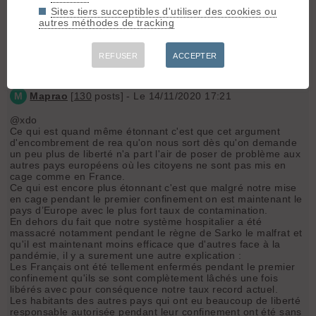
d'aller se promener seul dans le bois, si il y a de la castagne
Sites tiers succeptibles d'utiliser des cookies ou
et des hospitalisations ça sera la faute à pas de chance.
autres méthodes de tracking
Je veux bien que ça soit très compliqué de gouverner en ce
moment mais un minimum de cohérence et de bon sens ne
REFUSER
ACCEPTER
ferait pas de mal.
M
Maprao
[
130
posts] - Le 14/11/2020 17:21
@xdo
Ce qui est quand même étonnant c'est que cet argument
d'encombrement de rea qu'on nous sort dès qu'on demande
un peu plus de liberté n'a part l'air de poser de problème aux
autres pays européens où les citoyens ne sont pas mis en
cage comme en France.
Ce qui est encore plus étonnant c'est que malgré notre mise
en cage pendant le premier confinement on est maintenant le
pays d’Europe avec le plus fort taux de contamination.
En dehors du fait que notre système hospitalier a été
massacré notamment pendant le règne de Sarko le malfrat et
qu'il est maintenant moins efficace que d'autres face à la
pandémie, il y a surement une autre explication :
Les Français ont été tellement enfermés pendant le premier
confinement qu'ils se sont complètement lâchés une fois
libérés avec pour conséquence notre taux record actuel.
Les habitants des autres pays qui ont eu beaucoup de liberté
responsable autorisée pendant leur confinement ont été sans