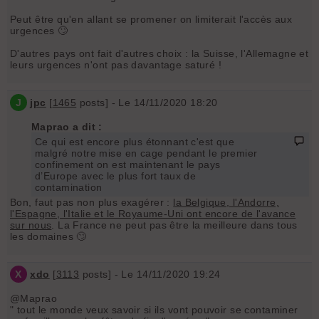
Peut être qu'en allant se promener on limiterait l'accès aux
urgences 🙄
D'autres pays ont fait d'autres choix : la Suisse, l'Allemagne et
leurs urgences n'ont pas davantage saturé !
J
jpc
[
1465
posts] - Le 14/11/2020 18:20
Maprao a dit :
Ce qui est encore plus étonnant c'est que
malgré notre mise en cage pendant le premier
confinement on est maintenant le pays
d’Europe avec le plus fort taux de
contamination
Bon, faut pas non plus exagérer :
la Belgique, l'Andorre,
l'Espagne, l'Italie et le Royaume-Uni ont encore de l'avance
sur nous
. La France ne peut pas être la meilleure dans tous
les domaines 🙄
X
xdo
[
3113
posts] - Le 14/11/2020 19:24
@Maprao
" tout le monde veux savoir si ils vont pouvoir se contaminer