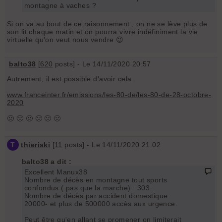
montagne à vaches ?
Si on va au bout de ce raisonnement , on ne se lève plus de
son lit chaque matin et on pourra vivre indéfiniment la vie
virtuelle qu'on veut nous vendre 😉
balto38
[
620
posts] - Le 14/11/2020 20:57
Autrement, il est possible d'avoir cela
www.franceinter.fr/emissions/les-80-de/les-80-de-28-octobre-
2020
🤢 🤢 🤢 🤢 🤢 🤢
T
thieriski
[
11
posts] - Le 14/11/2020 21:02
balto38 a dit :
Excellent Manux38
Nombre de décès en montagne tout sports
confondus ( pas que la marche) : 303.
Nombre de décès par accident domestique
20000- et plus de 500000 accès aux urgence.
Peut être qu'en allant se promener on limiterait