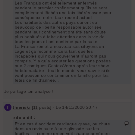
Les Français ont été tellement enfermés
pendant le premier confinement qu'ils se sont
complètement lâchés une fois libérés avec pour
conséquence notre taux record actuel.
Les habitants des autres pays qui ont eu
beaucoup de liberté responsable autorisée
pendant leur confinement ont été sans doute
plus habitués à faire attention dans la vie de
tous les jours et ont continué par la suite.
La France remet a nouveau ses citoyens en
cage et ça recommencera tant que les
incapables qui nous gouvernent n'auront pas
compris. Y a qu'a écouter les questions posées
aux 2 comiques Castex/Veran après leur show
hebdomadaire : tout le monde veux savoir si ils
vont pouvoir se contaminer en famille pour les
fêtes de fin d'année...
Je partage ton analyse !
T
thieriski
[
11
posts] - Le 14/11/2020 20:47
xdo a dit :
Et en cas d'accident cardiaque grave, ou chute
dans un ravin suite à une glissade sur les
feuilles, ... comme on en voit chaque année en