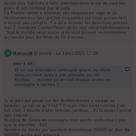
doute plus habitués à faire attention dans la vie de tous les
jours et ont continué par la suite.
La France remet a nouveau ses citoyens en cage et ça
recommencera tant que les incapables qui nous gouvernent
n'auront pas compris. Y a qu'a écouter les questions posées
aux 2 comiques Castex/Veran après leur show hebdomadaire
: tout le monde veux savoir si ils vont pouvoir se contaminer
en famille pour les fêtes de fin d'année...
M
Manux38
[
6
posts] - Le 14/11/2020 17:29
xdo a dit :
Et en cas d'accident cardiaque grave, ou chute
dans un ravin suite à une glissade sur les
feuilles, ... comme on en voit chaque année en
montagne à vaches ?
Si le gars qui glisse sur les feuilles mortes y va pas se
balader, qu'est ce qu'il fait ? Il reste chez lui et comme il se
fait chier il décide d'aller bricoler, jardiner... Et là aussi il prend
des risques :
Nombre de décès en montagne tout sports confondus ( pas
que la marche) : 303.
Nombre de décès par accident domestique 20000- et plus de
500000 accès aux urgence.