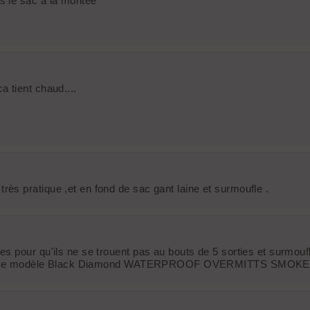
s le sac à la montée
 tient chaud....
s pratique ,et en fond de sac gant laine et surmoufle .
 pour qu'ils ne se trouent pas au bouts de 5 sorties et surmoufles
uver, le modèle Black Diamond WATERPROOF OVERMITTS SMOKE se