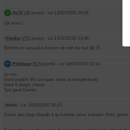
jfs73
[
39
posts] - Le 13/02/2020 20:26
J
Ok merci
Vinchy
[
775
posts] - Le 13/02/2020 23:45
Bientôt on aura plus besoin de rien du tout 😄 🤨
Philtrace
[
575
posts] - Le 14/02/2020 12:14
P
Le trio
Gant polaire (fin ou épais selon la température)
Gant 5 doigts chaud
Sur-gant Gortex
Invité
- Le 14/02/2020 16:23
Gants pas trop chauds à la montée sinon transpi= froid ;gants