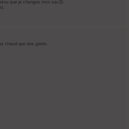
s prévu que je changes mon sac😉.
s).
plus chaud que des gants.