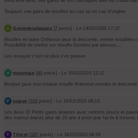
Descente avec des gants de ski classiques bien au chaud dan
Toujours une paire de moufles au cas où en cas d'onglée
Geniedesalpages
[
7
posts] - Le 14/02/2020 17:22
G
Moufles en laine Orthovox pour la descente, meme mouillées ca
Possibilité de mettre sur moufle Goretex par dessus....
Les essayer c'est ne plus s'en passer
mountain
[
60
posts] - Le 15/02/2020 12:12
M
Bonjour pour moi mitaine moufle Mammut montée et descente trè
pague
[
105
posts] - Le 16/02/2020 08:15
P
Les deux 😉 Petits gants polaires avec renforts pouce et paumes
des mamut depuis plus de 20 ans à priori pas facile à tro
Tiferet
[
187
posts] - Le 16/02/2020 08:59
T