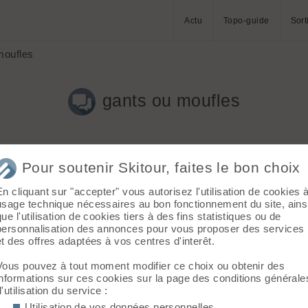
Actu
Topo-guide
Sort
moufles
gants ou moufles
Pour soutenir Skitour, faites le bon choix
En cliquant sur "accepter" vous autorisez l'utilisation de cookies 
usage technique nécessaires au bon fonctionnement du site, ains
que l'utilisation de cookies tiers à des fins statistiques ou de
s plus que mes dynafit qui peuvent être juste dans certains cas.
personnalisation des annonces pour vous proposer des services
us chaud aussi. Certains d'entre-vous en utilise ? Merci
et des offres adaptées à vos centres d'interêt.
Vous pouvez à tout moment modifier ce choix ou obtenir des
informations sur ces cookies sur la page des conditions générale
d'utilisation du service :
de moufles en plus quand froid ou descente. 😉
Utilisation de vos données personnelles