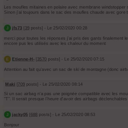
Les moufles mitaines en polaire avec membrane windstopper sont
Sinon j'ai toujours dans le sac des moufles chaude avec gore t
jfs73
[
39
posts] - Le 25/02/2020 00:28
J
merci pour toutes les réponses j'ai pris des gants finaleme
encore pus les utilisés avec les chaleur du moment
Etienne-H-
[
3570
posts] - Le 25/02/2020 07:15
E
Attention au fait qu'avec un sac de ski de montagne (donc airb
Maki
[
709
posts] - Le 25/02/2020 08:14
Si un sac airbag n'a pas une poignée compatible avec les moufl
"T". Il serait presque l'heure d'avoir des airbags déclenchable
jacky05
[
688
posts] - Le 25/02/2020 08:53
J
Bonjour