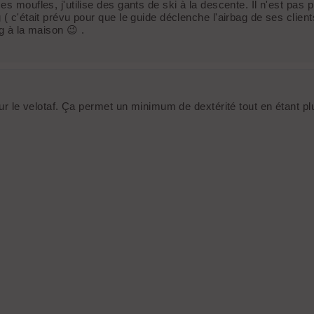
es moufles, j'utilise des gants de ski à la descente. Il n'est pa
( c'était prévu pour que le guide déclenche l'airbag de ses client
ag à la maison 😉 .
pour le velotaf. Ça permet un minimum de dextérité tout en étant 