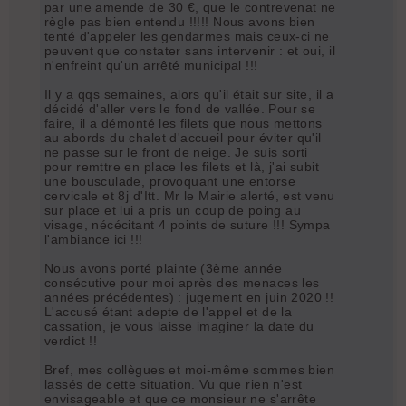
par une amende de 30 €, que le contrevenat ne
règle pas bien entendu !!!!! Nous avons bien
tenté d'appeler les gendarmes mais ceux-ci ne
peuvent que constater sans intervenir : et oui, il
n'enfreint qu'un arrêté municipal !!!
Il y a qqs semaines, alors qu'il était sur site, il a
décidé d'aller vers le fond de vallée. Pour se
faire, il a démonté les filets que nous mettons
au abords du chalet d'accueil pour éviter qu'il
ne passe sur le front de neige. Je suis sorti
pour remttre en place les filets et là, j'ai subit
une bousculade, provoquant une entorse
cervicale et 8j d'Itt. Mr le Mairie alerté, est venu
sur place et lui a pris un coup de poing au
visage, nécécitant 4 points de suture !!! Sympa
l'ambiance ici !!!
Nous avons porté plainte (3ème année
consécutive pour moi après des menaces les
années précédentes) : jugement en juin 2020 !!
L'accusé étant adepte de l'appel et de la
cassation, je vous laisse imaginer la date du
verdict !!
Bref, mes collègues et moi-même sommes bien
lassés de cette situation. Vu que rien n'est
envisageable et que ce monsieur ne s'arrête