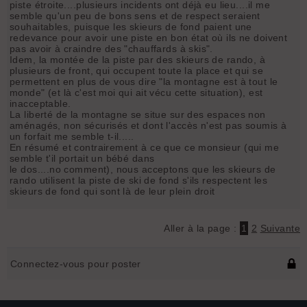
piste étroite....plusieurs incidents ont déjà eu lieu....il me
semble qu'un peu de bons sens et de respect seraient
souhaitables, puisque les skieurs de fond paient une
redevance pour avoir une piste en bon état où ils ne doivent
pas avoir à craindre des "chauffards à skis".
Idem, la montée de la piste par des skieurs de rando, à
plusieurs de front, qui occupent toute la place et qui se
permettent en plus de vous dire "la montagne est à tout le
monde" (et là c'est moi qui ait vécu cette situation), est
inacceptable.
La liberté de la montagne se situe sur des espaces non
aménagés, non sécurisés et dont l'accès n'est pas soumis à
un forfait me semble t-il.....
En résumé et contrairement à ce que ce monsieur (qui me
semble t'il portait un bébé dans
le dos....no comment), nous acceptons que les skieurs de
rando utilisent la piste de ski de fond s'ils respectent les
skieurs de fond qui sont là de leur plein droit
Aller à la page :
1
2
Suivante
Connectez-vous pour poster