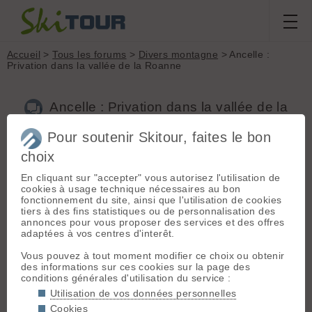
Accueil
>
Tous les forums
>
Divers montagne
> Ancelle :
Privation dans la vallée de la Roanne
Ancelle : Privation dans la vallée de la
Roanne
Pour soutenir Skitour, faites le bon
choix
En cliquant sur "accepter" vous autorisez l'utilisation de
Aller à la page :
1
2
Suivante
cookies à usage technique nécessaires au bon
Nouveau sujet
Voir tous les sujets
Chercher
Archives
fonctionnement du site, ainsi que l'utilisation de cookies
tiers à des fins statistiques ou de personnalisation des
R
Ruth
[
84
posts] - Le 10/02/2020 14:01
annonces pour vous proposer des services et des offres
adaptées à vos centres d'interêt.
Au départ du peintre d'Ancelle, on peut lire sur un écriteau à
l'approche de la piste de ski de fond que seuls les usagers
Vous pouvez à tout moment modifier ce choix ou obtenir
munis de ski y sont admis, les piétons et raquettes sont
des informations sur ces cookies sur la page des
sommés de ne pas s'y rendre, faute de quoi ils seraient
conditions générales d'utilisation du service :
verbalisés au prix de la redevance de journalière de 12€.
Utilisation de vos données personnelles
L'affiche conclut ainsi "les itinéraires raquettes ne sont pas
fait pour les chiens"
Cookies