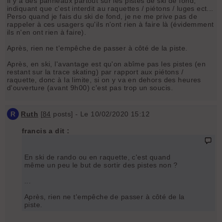
Il y a des panneaux partout sur les pistes de ski de fond,
indiquant que c'est interdit au raquettes / piétons / luges ect...
Perso quand je fais du ski de fond, je ne me prive pas de
rappeler à ces usagers qu'ils n'ont rien à faire là (évidemment
ils n'en ont rien à faire).
Après, rien ne t'empêche de passer à côté de la piste.
Après, en ski, l'avantage est qu'on abîme pas les pistes (en
restant sur la trace skating) par rapport aux piétons /
raquette, donc à la limite, si on y va en dehors des heures
d'ouverture (avant 9h00) c'est pas trop un soucis.
R
Ruth
[
84
posts] - Le 10/02/2020 15:12
francis a dit :
En ski de rando ou en raquette, c'est quand
même un peu le but de sortir des pistes non ?
...
Après, rien ne t'empêche de passer à côté de la
piste.