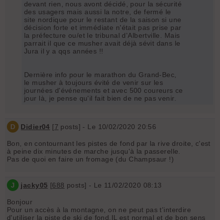
devant rien, nous avont décidé, pour la sécurité
des usagers mais aussi la notre, de fermé le
site nordique pour le restant de la saison si une
décision forte et immédiate n'était pas prise par
la préfecture ou/et le tribunal d'Albertville. Mais
parrait il que ce musher avait déjà sévit dans le
Jura il y a qqs années !!
Dernière info pour le marathon du Grand-Bec,
le musher à toujours évité de venir sur les
journées d'événements et avec 500 coureurs ce
jour là, je pense qu'il fait bien de ne pas venir.
D
Didier04
[
7
posts] - Le 10/02/2020 20:56
Bon, en contournant les pistes de fond par la rive droite, c'est
à peine dix minutes de marche jusqu'à la passerelle.
Pas de quoi en faire un fromage (du Champsaur !)
J
jacky05
[
688
posts] - Le 11/02/2020 08:13
Bonjour
Pour un accès à la montagne, on ne peut pas t'interdire
d'utiliser la piste de ski de fond.IL est normal et de bon sens