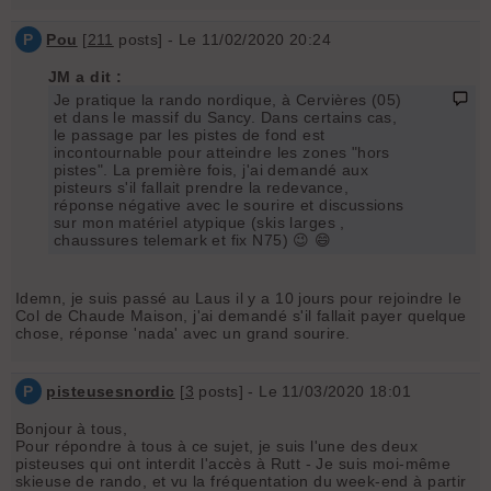
P
Pou
[
211
posts] - Le 11/02/2020 20:24
JM a dit :
Je pratique la rando nordique, à Cervières (05)
et dans le massif du Sancy. Dans certains cas,
le passage par les pistes de fond est
incontournable pour atteindre les zones "hors
pistes". La première fois, j'ai demandé aux
pisteurs s'il fallait prendre la redevance,
réponse négative avec le sourire et discussions
sur mon matériel atypique (skis larges ,
chaussures telemark et fix N75) 😉 😄
Idemn, je suis passé au Laus il y a 10 jours pour rejoindre le
Col de Chaude Maison, j'ai demandé s'il fallait payer quelque
chose, réponse 'nada' avec un grand sourire.
P
pisteusesnordic
[
3
posts] - Le 11/03/2020 18:01
Bonjour à tous,
Pour répondre à tous à ce sujet, je suis l'une des deux
pisteuses qui ont interdit l'accès à Rutt - Je suis moi-même
skieuse de rando, et vu la fréquentation du week-end à partir