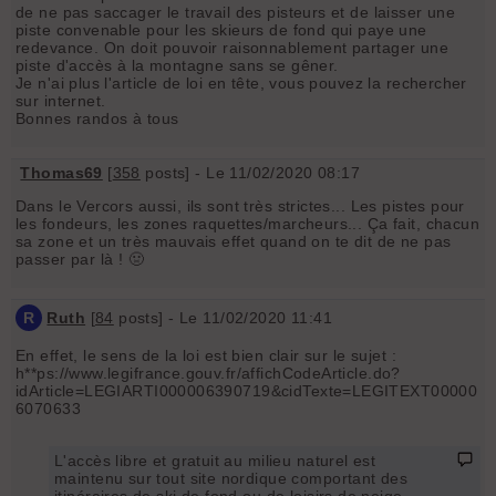
de ne pas saccager le travail des pisteurs et de laisser une
piste convenable pour les skieurs de fond qui paye une
redevance. On doit pouvoir raisonnablement partager une
piste d'accès à la montagne sans se gêner.
Je n'ai plus l'article de loi en tête, vous pouvez la rechercher
sur internet.
Bonnes randos à tous
Thomas69
[
358
posts] - Le 11/02/2020 08:17
Dans le Vercors aussi, ils sont très strictes... Les pistes pour
les fondeurs, les zones raquettes/marcheurs... Ça fait, chacun
sa zone et un très mauvais effet quand on te dit de ne pas
passer par là ! 🤢
R
Ruth
[
84
posts] - Le 11/02/2020 11:41
En effet, le sens de la loi est bien clair sur le sujet :
h**ps://www.legifrance.gouv.fr/affichCodeArticle.do?
idArticle=LEGIARTI000006390719&cidTexte=LEGITEXT00000
6070633
L'accès libre et gratuit au milieu naturel est
maintenu sur tout site nordique comportant des
itinéraires de ski de fond ou de loisirs de neige