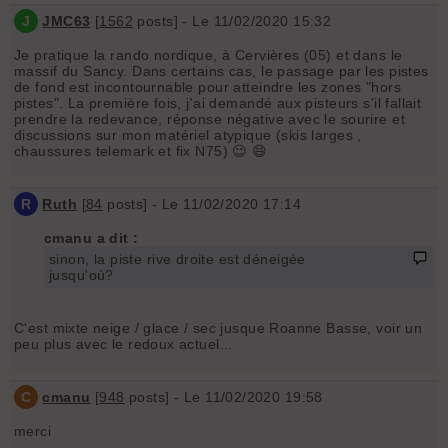
J
JMC63
[
1562
posts] - Le 11/02/2020 15:32
Je pratique la rando nordique, à Cervières (05) et dans le
massif du Sancy. Dans certains cas, le passage par les pistes
de fond est incontournable pour atteindre les zones "hors
pistes". La première fois, j'ai demandé aux pisteurs s'il fallait
prendre la redevance, réponse négative avec le sourire et
discussions sur mon matériel atypique (skis larges ,
chaussures telemark et fix N75) 😉 😄
R
Ruth
[
84
posts] - Le 11/02/2020 17:14
cmanu a dit :
sinon, la piste rive droite est déneigée
jusqu'où?
C'est mixte neige / glace / sec jusque Roanne Basse, voir un
peu plus avec le redoux actuel...
C
cmanu
[
948
posts] - Le 11/02/2020 19:58
merci