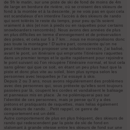
de 9h le matin, sur une piste de ski de fond de moins de 4m
de large en bordure de rivière, où se croisent des skieurs de
fond à la montée et à la descente, je ne vois pas en quoi cela
est scandaleux d'en interdire l'accès à des skieurs de rando
qui sont tolérés le reste du temps, pour peu qu'ils soient
vraiment à skis (et non à pieds ou en raquettes pour certains
snowboarders rencontrés). Nous avons des années de plus
en plus difficiles en terme d'enneigement et de préservation
des pistes, et cela sur 5 à 7 km....nous ne monopolisons donc
pas toute la montagne ! D'autre part, consciente qu'on ne
peut interdire sans proposer une solution correcte, j'ai balisé,
avant le pont, un itinéraire qui emprunte l'itinéraire raquettes
dans un premier temps et le quitte rapidement pour rejoindre
le pont suivant où l'on récupère l'itinéraire normal, et tout cela
sans gêner qui que ce soit, en étant un peu plus haut que la
piste et donc plus vite au soleil, bien plus sympa selon les
personnes avec lesquelles je l'ai essayé à skis.
Depuis 2 ou 3 ans, nous avons régulièrement des problèmes
avec des personnes qui, sous prétexte qu'elles sont toujours
passées par là, coupent les cordes et vandalisent le balisage
et panneaux mis en place. Je ne polémiquerai pas sur
l'identité de ces personnes, mais je pense qu'il y a des
piétons et pratiquants de raquettes, mais hélas également
des skieurs de rando....Petit rappel, ce genre de
comportement est un délit...
Autre comportement de plus en plus fréquent, des skieurs de
rando qui redescendent par la piste de ski de fond en
slalomant à grande vitesse entre les skieurs de fond sur une