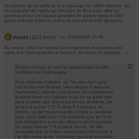
Je précise qu'on parle là d'un passage de 250m linéaire, sur
un itinéraire de rando qui fait plus de 6km pour aller au
sommet et où il n'est pas possible de passer juste à côté
(piste coincée entre la rivière et une pente très abrupte).
D
davidg
[
1272
posts] - Le 10/02/2020 15:36
Au moins, vous ne vouliez pas emprunter les pistes avec
votre 4x4 contrairement à certains. Ou avec un attelage. :-)
Bonjour à tous, je suis le responsable du site
nordique de Champagny.
Pour résumer l'affaire, ce "musher fou" pour
reprendre vos termes, vient depuis 3 saisons
maintenant, saboter nos pistes, principalement
la piste bleue du Canada mais ne se gène pas
pour profiter des autres pistes du domaine, de
temps à autres !! 3, 4 voire 5 traineaux x8
chiens, ça fait beaucoup de crottes à ramasser
pour nous (bah oui, il ne ramasse pas lui !!) et
très dangereux pour les skieurs qui le croisent
en sens inverse !! A chaque venue, on fait
constater par la Police municipale l'infraction à
l'arrêté municipale. Infraction qui doit se solder