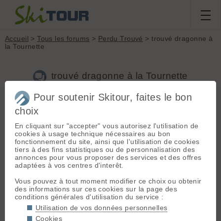
Accueil
>
Tous les forums
>
Perdu Trouvé
> trouvé dragonne à
la Tournette
trouvé dragonne à la Tournette
Pour soutenir Skitour, faites le bon
Nouveau sujet
Voir tous les sujets
Chercher
Archives
choix
L
LULU3CL185
[
32
posts] - Le 05/02/2020 12:16
En cliquant sur "accepter" vous autorisez l'utilisation de
cookies à usage technique nécessaires au bon
100 m sous le bouton , merci contact en MP si à vous .
fonctionnement du site, ainsi que l'utilisation de cookies
tiers à des fins statistiques ou de personnalisation des
annonces pour vous proposer des services et des offres
adaptées à vos centres d'interêt.
Connectez-vous pour poster
Vous pouvez à tout moment modifier ce choix ou obtenir
des informations sur ces cookies sur la page des
conditions générales d'utilisation du service :
Utilisation de vos données personnelles
Cookies