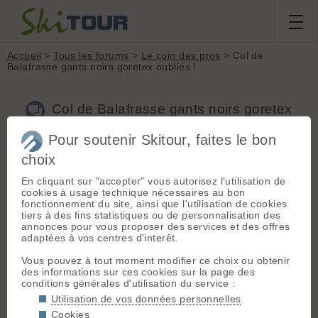
Accueil
>
Tous les forums
>
Le coin des pros
> Col de
Balafrasse gants noirs goretex oubliés !
Col de Balafrasse gants noirs goretex
oubliés !
Pour soutenir Skitour, faites le bon
choix
Nouveau sujet
Voir tous les sujets
Chercher
Archives
En cliquant sur "accepter" vous autorisez l'utilisation de
cookies à usage technique nécessaires au bon
G
Go74
[
4
posts] - Le 25/01/2020 17:33
fonctionnement du site, ainsi que l'utilisation de cookies
tiers à des fins statistiques ou de personnalisation des
Bonjour,
annonces pour vous proposer des services et des offres
Il faisait chaud aujourd'hui...j'en ai oublié ma paire de gants
adaptées à vos centres d'interêt.
goretex en fin de journée.
Un grand Merci si quelqu'un les retrouve.
Vous pouvez à tout moment modifier ce choix ou obtenir
Bonne fin de journée.
des informations sur ces cookies sur la page des
Sophie
conditions générales d'utilisation du service :
Utilisation de vos données personnelles
Cookies