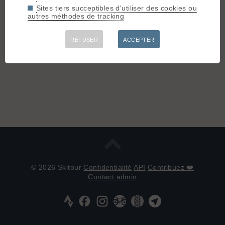
Connectez-vous pour poster
Sites tiers succeptibles d'utiliser des cookies ou
autres méthodes de tracking
REFUSER
ACCEPTER
© 2026 Skitour
Confidentialité
API
Contribuez ❤️
Contact admin