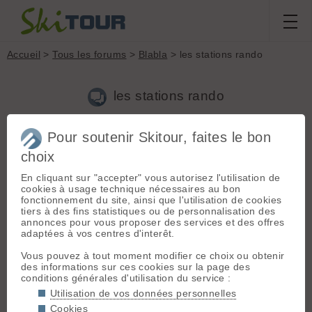
Accueil
>
Tous les forums
>
Blabla
> les stations rando
les stations rando
Pour soutenir Skitour, faites le bon
Nouveau sujet
Voir tous les sujets
Chercher
Archives
choix
dominique
- Le 11/01/2020 20:21
En cliquant sur "accepter" vous autorisez l'utilisation de
Bonsoir, je viens de relire cet article de 2017.
cookies à usage technique nécessaires au bon
www.ski-libre.com/infoskirando/non-le-ski-de-rando-n-a-pas-
fonctionnement du site, ainsi que l'utilisation de cookies
besoin-des-stations-pour-se-
tiers à des fins statistiques ou de personnalisation des
developper/javascript:emoticon
('😉')
annonces pour vous proposer des services et des offres
adaptées à vos centres d'interêt.
Vous pouvez à tout moment modifier ce choix ou obtenir
Connectez-vous pour poster
des informations sur ces cookies sur la page des
conditions générales d'utilisation du service :
Utilisation de vos données personnelles
Cookies