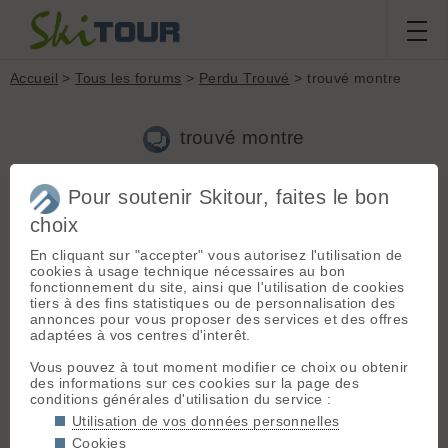
Accueil
>
Tous les forums
>
Perdu Trouvé
> trouvé montre
trouvé montre
Pour soutenir Skitour, faites le bon
Nouveau sujet
Voir tous les sujets
Chercher
Archives
choix
S
Saga
[
3
posts] - Le 05/01/2020 19:51
En cliquant sur "accepter" vous autorisez l'utilisation de
trouvé montre le 5/01/2020 dans une course faite à partir du
cookies à usage technique nécessaires au bon
col du lautaret ; si vous êtes concerné merci de me dire dans
fonctionnement du site, ainsi que l'utilisation de cookies
quelle course vous l'avez perdue , sa marque et son type
tiers à des fins statistiques ou de personnalisation des
annonces pour vous proposer des services et des offres
adaptées à vos centres d'interêt.
Vous pouvez à tout moment modifier ce choix ou obtenir
Connectez-vous pour poster
des informations sur ces cookies sur la page des
conditions générales d'utilisation du service :
Utilisation de vos données personnelles
Cookies