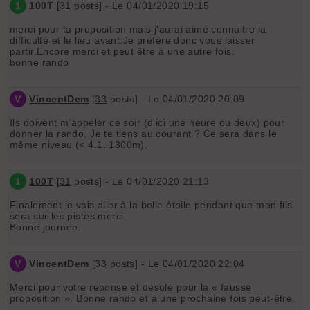
1
100T
[
31
posts] - Le 04/01/2020 19:15
merci pour ta proposition mais j'aurai aimé connaitre la
difficulté et le lieu avant.Je préfère donc vous laisser
partir.Encore merci et peut être à une autre fois.
bonne rando
V
VincentDem
[
33
posts] - Le 04/01/2020 20:09
Ils doivent m'appeler ce soir (d'ici une heure ou deux) pour
donner la rando. Je te tiens au courant ? Ce sera dans le
même niveau (< 4.1, 1300m).
1
100T
[
31
posts] - Le 04/01/2020 21:13
Finalement je vais aller à la belle étoile pendant que mon fils
sera sur les pistes.merci.
Bonne journée.
V
VincentDem
[
33
posts] - Le 04/01/2020 22:04
Merci pour votre réponse et désolé pour la « fausse
proposition ». Bonne rando et à une prochaine fois peut-être.