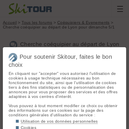
Accueil
>
Tous les forums
>
Coéquipiers & Evenements
>
Cherche coéquipier au départ de Lyon pour dimanche 5/1
Cherche coéquipier au départ de Lyon
pour dimanche 5/1
Pour soutenir Skitour, faites le bon
choix
Nouveau sujet
Voir tous les sujets
Chercher
Archives
En cliquant sur "accepter" vous autorisez l'utilisation de
cookies à usage technique nécessaires au bon
V
VincentDem
[
33
posts] - Le 03/01/2020 22:01
fonctionnement du site, ainsi que l'utilisation de cookies
tiers à des fins statistiques ou de personnalisation des
Bonjour,
annonces pour vous proposer des services et des offres
adaptées à vos centres d'interêt.
J'aimerais sortir ce dimanche 5/1 au départ de Lyon. En
Belledonne Nord par exemple, je suis ouvert à des
Vous pouvez à tout moment modifier ce choix ou obtenir
propositions.
des informations sur ces cookies sur la page des
conditions générales d'utilisation du service :
1000 à 1300 m de D+, ski jusqu'à 4.1.
Utilisation de vos données personnelles
J'ai une auto.
Cookies