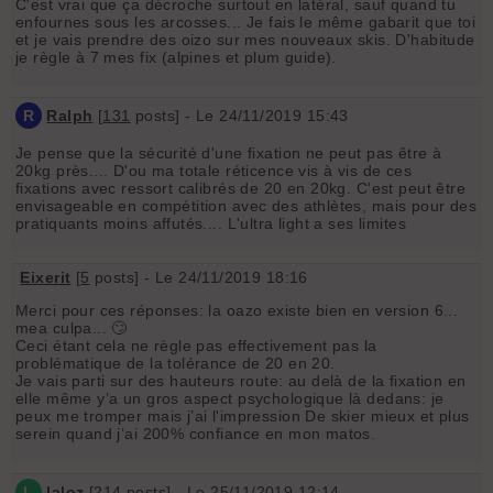
C'est vrai que ça décroche surtout en latéral, sauf quand tu
enfournes sous les arcosses... Je fais le même gabarit que toi
et je vais prendre des oizo sur mes nouveaux skis. D'habitude
je règle à 7 mes fix (alpines et plum guide).
R
Ralph
[
131
posts] - Le 24/11/2019 15:43
Je pense que la sécurité d'une fixation ne peut pas être à
20kg près.... D'ou ma totale réticence vis à vis de ces
fixations avec ressort calibrés de 20 en 20kg. C'est peut être
envisageable en compétition avec des athlètes, mais pour des
pratiquants moins affutés.... L'ultra light a ses limites
Eixerit
[
5
posts] - Le 24/11/2019 18:16
Merci pour ces réponses: la oazo existe bien en version 6...
mea culpa... 🙄
Ceci étant cela ne règle pas effectivement pas la
problématique de la tolérance de 20 en 20.
Je vais parti sur des hauteurs route: au delà de la fixation en
elle même y’a un gros aspect psychologique là dedans: je
peux me tromper mais j’ai l'impression De skier mieux et plus
serein quand j’ai 200% confiance en mon matos.
L
laloz
[
214
posts] - Le 25/11/2019 12:14