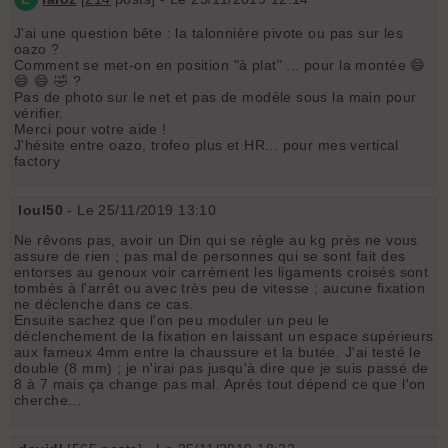
J'ai une question bête : la talonnière pivote ou pas sur les
oazo ?
Comment se met-on en position "à plat" ... pour la montée 😄
😄 😄 🤣 ?
Pas de photo sur le net et pas de modèle sous la main pour
vérifier.
Merci pour votre aide !
J'hésite entre oazo, trofeo plus et HR... pour mes vertical
factory
loul50
- Le 25/11/2019 13:10
Ne rêvons pas, avoir un Din qui se règle au kg près ne vous
assure de rien ; pas mal de personnes qui se sont fait des
entorses au genoux voir carrément les ligaments croisés sont
tombés à l'arrêt ou avec très peu de vitesse ; aucune fixation
ne déclenche dans ce cas.
Ensuite sachez que l'on peu moduler un peu le
déclenchement de la fixation en laissant un espace supérieurs
aux fameux 4mm entre la chaussure et la butée. J'ai testé le
double (8 mm) ; je n'irai pas jusqu'à dire que je suis passé de
8 à 7 mais ça change pas mal. Après tout dépend ce que l'on
cherche...