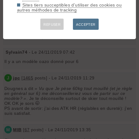
Sites tiers succeptibles d'utiliser des cookies ou
Vu que Je pèse 60kg tout mouillé (et je règle en général sur
autres méthodes de tracking
6) me déconseilleriez vous de partir sur ce modèle?
Sinon qu’est ce qui est à peu près comparable: Atk haute
REFUSER
ACCEPTER
route/trofeo plus 6/ Wepa?
Merci par avance pour vos précieux conseils et bon ski;)!
Sylvain74
- Le 24/11/2019 07:42
Il y a un modèle oazo donné pour 6
J
jpc
[
1465
posts] - Le 24/11/2019 11:29
Dougnes a dit
« Vu que Je pèse 60kg tout mouillé (et je règle
en général sur 6) me déconseilleriez vous de partir sur ce
modèle? »
. Je te déconseille surtout de skier tout mouillé !
OK OK je sors 🤭
PS avant de sortir: j'ai des ATK HR (réglables en dureté): j'en
suis satisfait.
M
MIB
[
67
posts] - Le 24/11/2019 13:35