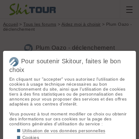
Accueil
>
Tous les forums
>
Aidez moi à choisir
> Plum Oazo -
déclenchement
Plum Oazo - déclenchement
Pour soutenir Skitour, faites le bon
Nouveau sujet
Voir tous les sujets
Chercher
Archives
choix
Eixerit
[
5
posts] - Le 23/11/2019 21:06
En cliquant sur "accepter" vous autorisez l'utilisation de
cookies à usage technique nécessaires au bon
Bonjour à tous,
fonctionnement du site, ainsi que l'utilisation de cookies
tiers à des fins statistiques ou de personnalisation des
Je suis sérieusement en train d’envisager l’acquisition d’une
annonces pour vous proposer des services et des offres
seconde paire de skis légères pour avaler un peu plus de
adaptées à vos centres d'interêt.
dénivelé qu’a L’habitude/ raids de plusieurs jours.
Vous pouvez à tout moment modifier ce choix ou obtenir
Les Atomic
Backland 85
UL me font de l’oeil, complétés par
des informations sur ces cookies sur la page des
des
PLUM Oazo
qui ont l’air d’avoir un excellent poids
conditions générales d'utilisation du service :
fiabilité/légèreté: la seule chose qui me chagrine un peu c’est
Utilisation de vos données personnelles
Le déclenchement fixe à 8 en frontal, même si en général ça
déclenche en latéral...
Cookies