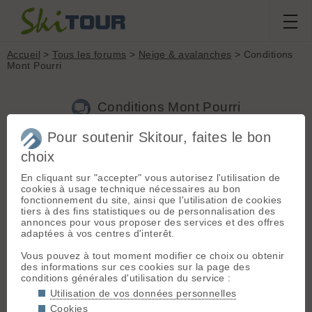
Accueil
>
Tous les forums
>
Neige & avalanches
> Conditions
Mont Pourri
Conditions Mont Pourri
Pour soutenir Skitour, faites le bon
Nouveau sujet
Voir tous les sujets
Chercher
Archives
choix
G
givre74
[
3
posts] - Le 28/05/2019 15:27
En cliquant sur "accepter" vous autorisez l'utilisation de
cookies à usage technique nécessaires au bon
Bonjour ,
fonctionnement du site, ainsi que l'utilisation de cookies
Quelles sont les conditions pour le Pourri depuis la station des
tiers à des fins statistiques ou de personnalisation des
Arcs;
annonces pour vous proposer des services et des offres
attitude de chaussage, crevasses ?
adaptées à vos centres d'interêt.
Merci
Vous pouvez à tout moment modifier ce choix ou obtenir
des informations sur ces cookies sur la page des
conditions générales d'utilisation du service :
D
donerf
[
5
posts] - Le 29/05/2019 16:59
Utilisation de vos données personnelles
Chaussage à la station,2150m.
Cookies