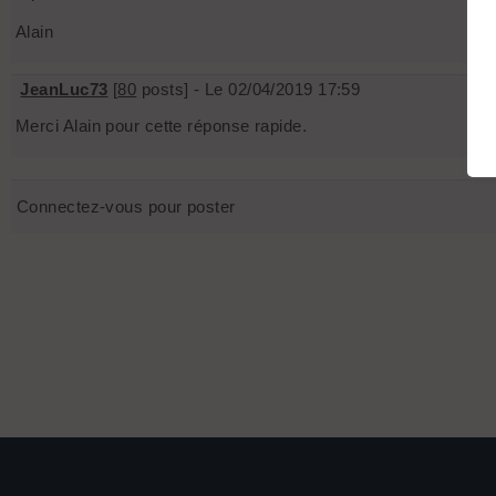
Alain
JeanLuc73
[
80
posts] - Le 02/04/2019 17:59
Merci Alain pour cette réponse rapide.
Connectez-vous pour poster