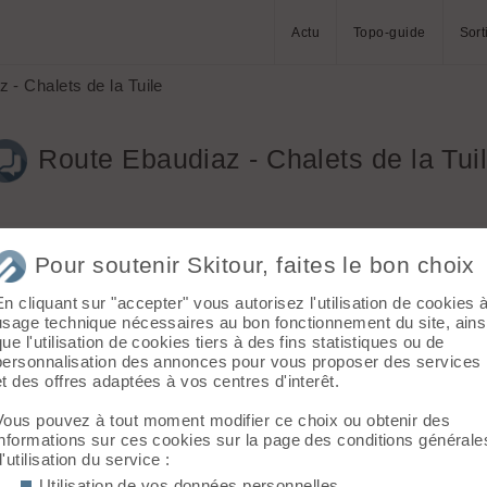
Actu
Topo-guide
Sort
 - Chalets de la Tuile
Route Ebaudiaz - Chalets de la Tui
Pour soutenir Skitour, faites le bon choix
En cliquant sur "accepter" vous autorisez l'utilisation de cookies 
'Ebaudiaz et des Chalets de la Tuile au dessus de Notre Dame des 
usage technique nécessaires au bon fonctionnement du site, ains
e neige jusqu'à environ 1350m. Merci pour vos retours.
que l'utilisation de cookies tiers à des fins statistiques ou de
personnalisation des annonces pour vous proposer des services
et des offres adaptées à vos centres d'interêt.
Vous pouvez à tout moment modifier ce choix ou obtenir des
informations sur ces cookies sur la page des conditions générale
d'utilisation du service :
Utilisation de vos données personnelles