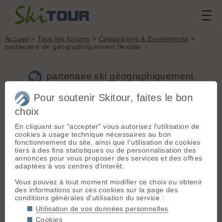
Accueil
>
Tous les forums
>
Coéquipiers & Evenements
>
partenaire ski géographiquement flexible
partenaire ski géographiquement
flexible
Pour soutenir Skitour, faites le bon
choix
Nouveau sujet
Voir tous les sujets
Chercher
Archives
En cliquant sur "accepter" vous autorisez l'utilisation de
cookies à usage technique nécessaires au bon
M
myriam-sofia
[
8
posts] - Le 20/11/2018 14:21
fonctionnement du site, ainsi que l'utilisation de cookies
tiers à des fins statistiques ou de personnalisation des
Hello
annonces pour vous proposer des services et des offres
adaptées à vos centres d'interêt.
Je suis sur Genève et suis une passionnée de ski de rando!
Je randonne en Suisse bien sûr, beaucoup en Valais, mais
Vous pouvez à tout moment modifier ce choix ou obtenir
aussi Belledone, Aravis, Mont-Blanc, Val d'Aoste et on peut
des informations sur ces cookies sur la page des
envisager + loin sur un we entier genre Ecrin ou Haute
conditions générales d'utilisation du service :
Maurienne
Utilisation de vos données personnelles
J'aime les longues bambées, genre D+ 2'000 et d'avantage,
Cookies