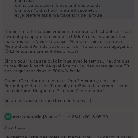
t'amuses...
on ne va pas aux mêmes endroits,pas de
cr,matos "old school" mais efficace etc...
et je préfère faire ma trace loin de la foule!
Hmmm en effet tu dois vraiment être très old school car il est
évident qu'aujourd'hui monter à 600m/h c'est vraiment très,
mais très loin d'avoir la caisse. Même en faisant sa trace.
Même dans 30cm de poudre. Eh oui. Je sais. C'est agaçant...
🙂 Et le tout en prenant des photos!
Sinon pour la caisse qui diminue avec le temps... faudra que
tu me dises à partir de quel âge car j'ai des potes qui ont 70
ans et qui sont dans le 800m/h facile...
Ouais. C'est dur ça hein pour l'égo? Hmmm ça fait mal.
Surtout que dans les 70 ans il y a mêmes des nanas... sans
testosterone. Dingue non? Tu vas t'en remettre?
Sinon moi aussi je trace loin des foules ;-)
M
myriam-sofia
[
8
posts] - Le 23/11/2018 08:39
A part ça...
Je cherche juste des potes du même profil... Si ça vous paraît