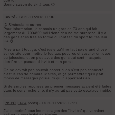
que toi.
Bonne saison de ski à tous 😉
Invité
- Le 26/11/2018 11:06
@ Simboula et autres
Pour information, je connais un gars de 73 ans qui fait
largement du 700/800 m/H donc rien ne me surprend. Il y a
des gens âgés très en forme qui ont fait du sport toutes leur
vie 😄
Mise à part tout ça, c'est juste qu'il ne faut pas grand chose
sur ce site pour mettre le feu aux poudres et susciter critiques
ou jalousies, et en plus avec des gens qui sont masqués
derrière un pseudo d'invité et non perso.
On ne devrait pas pouvoir poster si on n'est pas connecté,
c'est le cas de nombreux sites, et ça permettrait qu'il y ait
moins de messages pollueurs qui n'apportent rien.
Si de simples réponses au premier message avaient été faites
dans le sens recherché, il n'y aurait pas cette escalade inutile.
Phil'Ô
[
1684
posts] - Le 26/11/2018 17:21
J'ai supprimé tous les messages des "invités" qui venaient
polluer le post initial de Myriam.