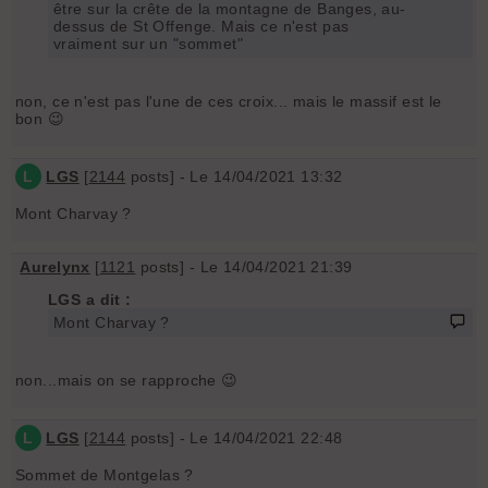
être sur la crête de la montagne de Banges, au-
dessus de St Offenge. Mais ce n'est pas
vraiment sur un "sommet"
non, ce n'est pas l'une de ces croix... mais le massif est le
bon 😉
L
LGS
[
2144
posts] - Le 14/04/2021 13:32
Mont Charvay ?
Aurelynx
[
1121
posts] - Le 14/04/2021 21:39
LGS a dit :
Mont Charvay ?
non...mais on se rapproche 😉
L
LGS
[
2144
posts] - Le 14/04/2021 22:48
Sommet de Montgelas ?