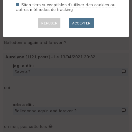
Sites tiers succeptibles d'utiliser des cookies ou
J
jagi
[
153
posts] - Le 13/04/2021 18:57
autres méthodes de tracking
Savoie?
REFUSER
ACCEPTER
X
xdo
[
3113
posts] - Le 13/04/2021 19:10
Belledonne again and forever ?
Aurelynx
[
1121
posts] - Le 13/04/2021 20:32
jagi a dit :
Savoie?
oui
xdo a dit :
Belledonne again and forever ?
eh non, pas cette fois 😄