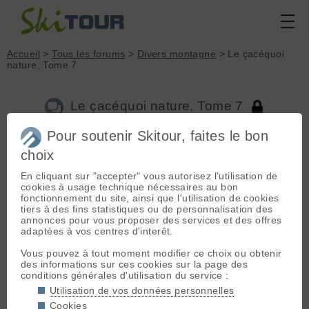
Accueil
>
Tous les forums
>
Divers montagne
> Le çacéquoi
nature, Tome 7
Le çacéquoi nature, Tome 7
Pour soutenir Skitour, faites le bon
choix
Aller à la page :
Précédente
1
...
572
573
574
575
576
577
578
...
746
Suivante
En cliquant sur "accepter" vous autorisez l'utilisation de
cookies à usage technique nécessaires au bon
Nouveau sujet
Voir tous les sujets
Chercher
Archives
fonctionnement du site, ainsi que l'utilisation de cookies
tiers à des fins statistiques ou de personnalisation des
S
savoy
[
1446
posts] - Le 13/04/2021 10:10
annonces pour vous proposer des services et des offres
adaptées à vos centres d'interêt.
Jura?
Vous pouvez à tout moment modifier ce choix ou obtenir
des informations sur ces cookies sur la page des
Aurelynx
[
1121
posts] - Le 13/04/2021 12:31
conditions générales d'utilisation du service :
Jura : non
Utilisation de vos données personnelles
Cookies